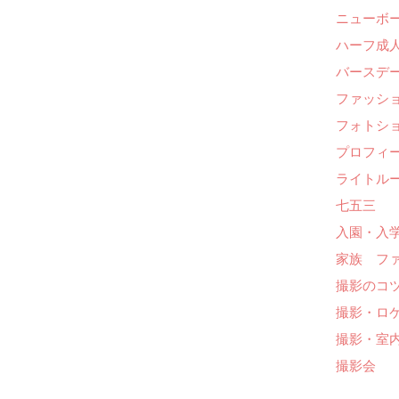
ニューボ
ハーフ成人
バースデー
ファッシ
フォトシ
プロフィ
ライトル
七五三
入園・入
家族 フ
撮影のコ
撮影・ロ
撮影・室
撮影会