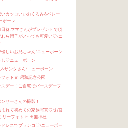
ぽいカッコいいおくるみ&ベレー
ーボーン
向日葵!ママさんがプレゼントで頂
麦わら帽子がとっても可愛い♡/ニ
ン
♡優しいお兄ちゃん/ニューボーン
良し♡ニューボーン
ん&サンタさん/ニューボーン
フォト in 昭和記念公園
ースデー！ご自宅でバースデーフ
エンサーさんの撮影！
生まれて初めての家族写真♡/お宮
ミリーフォト in 田無神社
ードレスでブランコ♡/ニューボー