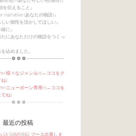
感動を伝えること』
ur narrative (あなたの物語)』
らしい個性を活かしてほしい』
一緒に』
新たにあなただけの物語をつくっ
味を込めました。
┈┈ ❁ ❁ ❁ ┈┈┈┈┈┈┈┈
am<
様々なジャンル
>(←ココをク
ね)
agram<ニューボーン専用>(←ココを
てね)
┈┈ ❁ ❁ ❁ ┈┈┈┈┈┈┈┈
 最近の投稿
6 ＼LK SAMYANG ブース出展しま