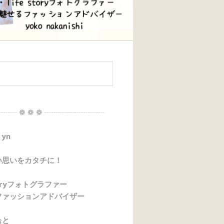
┈┈ ❁ ❁ ❁ ┈┈┈┈┈┈┈┈
 yn
い思いをカタチに！
storyフォトグラファー
ファッションアドバイザー
ぉと