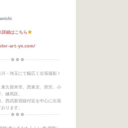
anishi
ス詳細はこちら
olor-art-yn.com/
┈┈ ❁ ❁ ❁ ┈┈┈┈┈┈┈┈
奈川・埼玉にて幅広く出張撮影！
、東久留米市、西東京、所沢、小
平、練馬区、
線、西武新宿線付近を中心に出張
ております。
┈┈ ❁ ❁ ❁ ┈┈┈┈┈┈┈┈
→個性(色)=あなたらしい色(個性)』