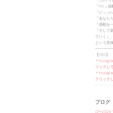
『Art→
『yn→ yo
『あなた
『感動を
『そして
ていく』
という意
┈┈┈┈┈
【SNS】
＊
Instagr
リックして
＊
Inst
クリックし
┈┈┈┈┈
ブログ
CP+202