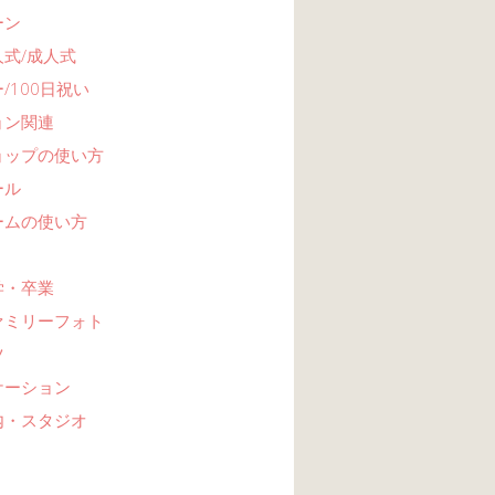
ーン
式/成人式
/100日祝い
ョン関連
ョップの使い方
ール
ームの使い方
学・卒業
ァミリーフォト
ツ
ケーション
内・スタジオ