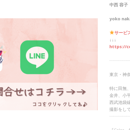
中西 容子
yoko nak
サービ
↓↓↓
https://c
┈┈┈┈┈
東京・神
特に田無
金井、小
西武池袋
撮影をし
┈┈┈┈┈
『Color