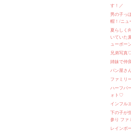
す！／
男の子っ
帽！/ニュ
夏らしく
いていた
ューボー
兄弟写真
姉妹で仲
パン屋さ
ファミリー
ハーフバ
ォト♡
インフル
下の子が
参り ファ
レインボ