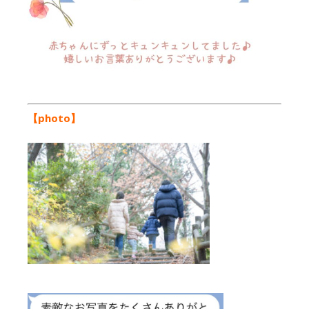
【photo】