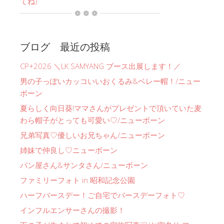
てね)
┈┈┈┈┈┈┈ ❁ ❁ ❁ ┈┈┈┈┈┈┈┈
ブログ 最近の投稿
CP+2026 ＼LK SAMYANG ブース出展します！／
男の子っぽいカッコいいおくるみ&ベレー帽！/ニュー
ボーン
夏らしく向日葵!ママさんがプレゼントで頂いていた麦
わら帽子がとっても可愛い♡/ニューボーン
兄弟写真♡優しいお兄ちゃん/ニューボーン
姉妹で仲良し♡ニューボーン
パン屋さん&サンタさん/ニューボーン
ファミリーフォト in 昭和記念公園
ハーフバースデー！ご自宅でバースデーフォト♡
インフルエンサーさんの撮影！