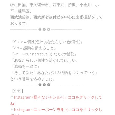
特に田無、東久留米市、西東京、所沢、小金井、小
平、練馬区、
西武池袋線、西武新宿線付近を中心に出張撮影をして
おります。
┈┈┈┈┈┈┈ ❁ ❁ ❁ ┈┈┈┈┈┈┈┈
『Color→個性(色)=あなたらしい色(個性)』
『Art→感動を伝えること』
『yn→ your narrative (あなたの物語)』
『あなたらしい個性を活かしてほしい』
『感動を一緒に』
『そして新たにあなただけの物語をつくっていく』
という意味を込めました。
┈┈┈┈┈┈┈ ❁ ❁ ❁ ┈┈┈┈┈┈┈┈
【SNS】
＊
Instagram<
様々なジャンル
>(←ココをクリックして
ね)
＊
Instagram<ニューボーン専用>(←ココをクリックし