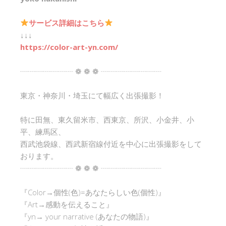
サービス詳細はこちら
↓↓↓
https://color-art-yn.com/
┈┈┈┈┈┈┈ ❁ ❁ ❁ ┈┈┈┈┈┈┈┈
東京・神奈川・埼玉にて幅広く出張撮影！
特に田無、東久留米市、西東京、所沢、小金井、小
平、練馬区、
西武池袋線、西武新宿線付近を中心に出張撮影をして
おります。
┈┈┈┈┈┈┈ ❁ ❁ ❁ ┈┈┈┈┈┈┈┈
『Color→個性(色)=あなたらしい色(個性)』
『Art→感動を伝えること』
『yn→ your narrative (あなたの物語)』