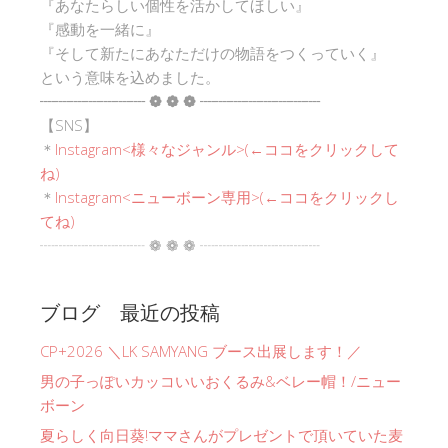
『あなたらしい個性を活かしてほしい』
『感動を一緒に』
『そして新たにあなただけの物語をつくっていく』
という意味を込めました。
┈┈┈┈┈┈┈ ❁ ❁ ❁ ┈┈┈┈┈┈┈┈
【SNS】
＊
Instagram<
様々なジャンル
>(←ココをクリックして
ね)
＊
Instagram<ニューボーン専用>(←ココをクリックし
てね)
┈┈┈┈┈┈┈ ❁ ❁ ❁ ┈┈┈┈┈┈┈┈
ブログ 最近の投稿
CP+2026 ＼LK SAMYANG ブース出展します！／
男の子っぽいカッコいいおくるみ&ベレー帽！/ニュー
ボーン
夏らしく向日葵!ママさんがプレゼントで頂いていた麦