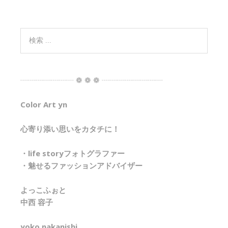
┈┈┈┈┈┈┈ ❁ ❁ ❁ ┈┈┈┈┈┈┈┈
Color Art yn
心寄り添い思いをカタチに！
・life storyフォトグラファー
・魅せるファッションアドバイザー
よっこふぉと
中西 容子
yoko nakanishi