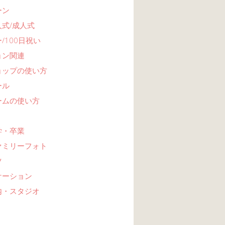
ーン
式/成人式
/100日祝い
ョン関連
ョップの使い方
ール
ームの使い方
学・卒業
ァミリーフォト
ツ
ケーション
内・スタジオ