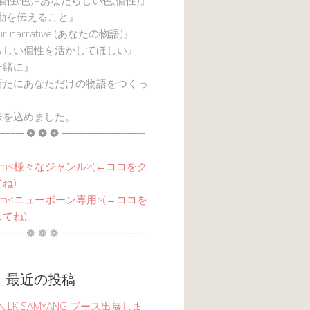
感動を伝えること』
ur narrative (あなたの物語)』
らしい個性を活かしてほしい』
一緒に』
新たにあなただけの物語をつくっ
味を込めました。
┈┈ ❁ ❁ ❁ ┈┈┈┈┈┈┈┈
am<
様々なジャンル
>(←ココをク
ね)
agram<ニューボーン専用>(←ココを
てね)
┈┈ ❁ ❁ ❁ ┈┈┈┈┈┈┈┈
 最近の投稿
6 ＼LK SAMYANG ブース出展しま