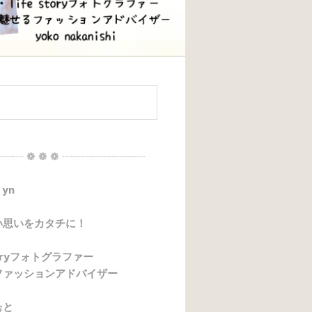
┈┈ ❁ ❁ ❁ ┈┈┈┈┈┈┈┈
 yn
い思いをカタチに！
storyフォトグラファー
ファッションアドバイザー
ぉと