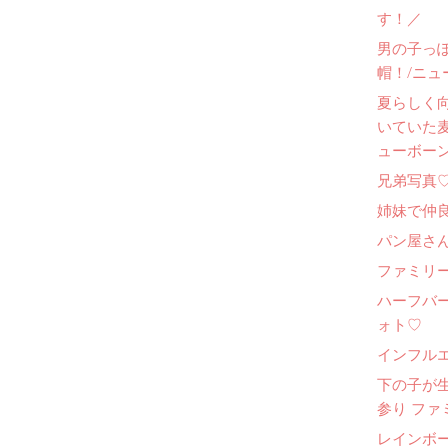
す！／
男の子っ
帽！/ニュ
夏らしく
いていた
ューボー
兄弟写真
姉妹で仲
パン屋さ
ファミリー
ハーフバ
ォト♡
インフル
下の子が
参り ファ
レインボ