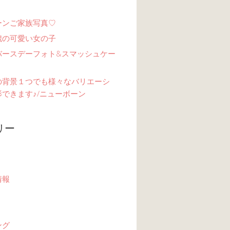
ーンご家族写真♡
歳の可愛い女の子
バースデーフォト&スマッシュケー
の背景１つでも様々なバリエーシ
できます♪/ニューボーン
リー
情報
ング