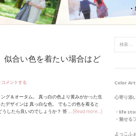
。似合い色を着たい場合はど
┈┈┈┈┈
コメントする
Color Art
リング＆オータム。 真っ白の色より黄みがかった生
心寄り添
ったデザインは 真っ白な色。 でもこの色を着ると
どうしたら良いのでしょうか？ 答 …
[Read more…]
・life 
・魅せる
よっこふ