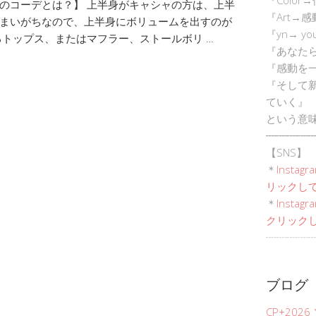
のコーデとは？】 上半身がキャシャの方は、上半
『Art→
まいがちなので、上半身にボリュームを出すのが
『yn→ yo
るトップス、またはマフラー、ストールボリ …
『あなた
『感動を
『そして
ていく』
という意
┈┈┈┈┈
【SNS】
＊
Instagr
リックして
＊
Inst
クリックし
┈┈┈┈┈
ブログ
CP+202