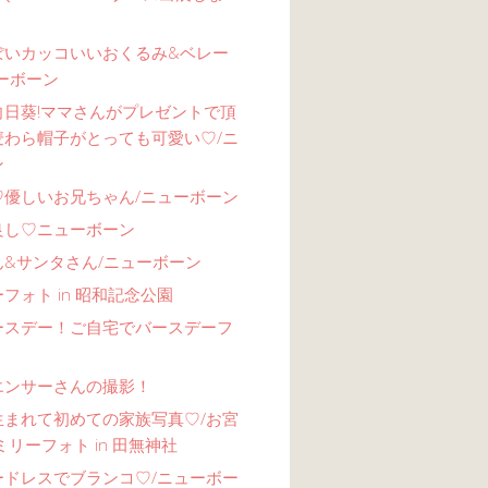
ぽいカッコいいおくるみ&ベレー
ーボーン
向日葵!ママさんがプレゼントで頂
麦わら帽子がとっても可愛い♡/ニ
ン
♡優しいお兄ちゃん/ニューボーン
良し♡ニューボーン
ん&サンタさん/ニューボーン
フォト in 昭和記念公園
ースデー！ご自宅でバースデーフ
エンサーさんの撮影！
生まれて初めての家族写真♡/お宮
ミリーフォト in 田無神社
ードレスでブランコ♡/ニューボー