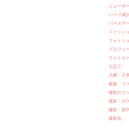
ニューボ
ハーフ成人
バースデー
ファッシ
フォトシ
プロフィ
ライトル
七五三
入園・入
家族 フ
撮影のコ
撮影・ロ
撮影・室
撮影会