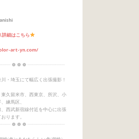
anishi
ス詳細はこちら
olor-art-yn.com/
┈┈ ❁ ❁ ❁ ┈┈┈┈┈┈┈┈
奈川・埼玉にて幅広く出張撮影！
、東久留米市、西東京、所沢、小
平、練馬区、
線、西武新宿線付近を中心に出張
ております。
┈┈ ❁ ❁ ❁ ┈┈┈┈┈┈┈┈
→個性(色)=あなたらしい色(個性)』