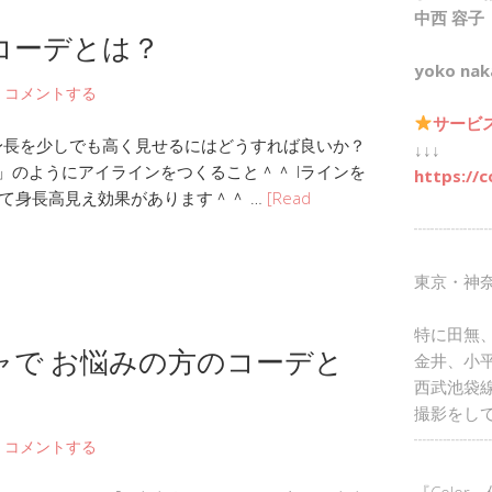
中西 容子
コーデとは？
yoko nak
コメントする
サービ
身長を少しでも高く見せるにはどうすれば良いか？
↓↓↓
)」のようにアイラインをつくること＾＾ Iラインを
https://c
て身長高見え効果があります＾＾ …
[Read
┈┈┈┈┈
東京・神
特に田無
ャで お悩みの方のコーデと
金井、小
西武池袋
撮影をし
┈┈┈┈┈
コメントする
『Color