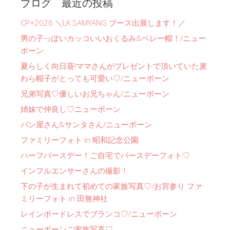
ブログ 最近の投稿
CP+2026 ＼LK SAMYANG ブース出展します！／
男の子っぽいカッコいいおくるみ&ベレー帽！/ニュー
ボーン
夏らしく向日葵!ママさんがプレゼントで頂いていた麦
わら帽子がとっても可愛い♡/ニューボーン
兄弟写真♡優しいお兄ちゃん/ニューボーン
姉妹で仲良し♡ニューボーン
パン屋さん&サンタさん/ニューボーン
ファミリーフォト in 昭和記念公園
ハーフバースデー！ご自宅でバースデーフォト♡
インフルエンサーさんの撮影！
下の子が生まれて初めての家族写真♡/お宮参り ファ
ミリーフォト in 田無神社
レインボードレスでブランコ♡/ニューボーン
ニューボーンご家族写真♡