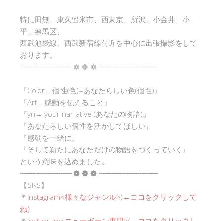
特に田無、東久留米市、西東京、所沢、小金井、小
平、練馬区、
西武池袋線、西武新宿線付近を中心に出張撮影をして
おります。
┈┈┈┈┈┈┈ ❁ ❁ ❁ ┈┈┈┈┈┈┈┈
『Color→個性(色)=あなたらしい色(個性)』
『Art→感動を伝えること』
『yn→ your narrative (あなたの物語)』
『あなたらしい個性を活かしてほしい』
『感動を一緒に』
『そして新たにあなただけの物語をつくっていく』
という意味を込めました。
┈┈┈┈┈┈┈ ❁ ❁ ❁ ┈┈┈┈┈┈┈┈
【SNS】
＊
Instagram<
様々なジャンル
>(←ココをクリックして
ね)
＊
Instagram<ニューボーン専用>(←ココをクリックし