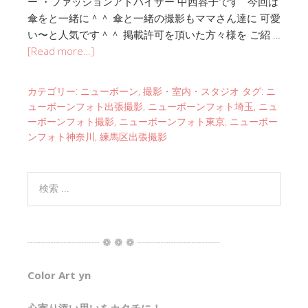
ー ・ファッションアドバイザー 中西容子です 今回は
傘をと一緒に＾＾ 傘と一緒の撮影もママさん達に 可愛
い〜と人気です＾＾ 掲載許可を頂いた方々様を ご紹 …
[Read more…]
カテゴリー:
ニューボーン
,
撮影・室内・スタジオ
タグ:
ニ
ューボーンフォト出張撮影
,
ニューボーンフォト埼玉
,
ニュ
ーボーンフォト撮影
,
ニューボーンフォト東京
,
ニューボー
ンフォト神奈川
,
練馬区出張撮影
┈┈┈┈┈┈┈ ❁ ❁ ❁ ┈┈┈┈┈┈┈┈
Color Art yn
心寄り添い思いをカタチに！