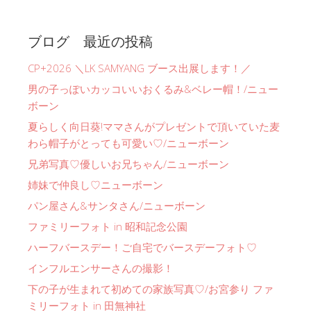
ブログ 最近の投稿
CP+2026 ＼LK SAMYANG ブース出展します！／
男の子っぽいカッコいいおくるみ&ベレー帽！/ニュー
ボーン
夏らしく向日葵!ママさんがプレゼントで頂いていた麦
わら帽子がとっても可愛い♡/ニューボーン
兄弟写真♡優しいお兄ちゃん/ニューボーン
姉妹で仲良し♡ニューボーン
パン屋さん&サンタさん/ニューボーン
ファミリーフォト in 昭和記念公園
ハーフバースデー！ご自宅でバースデーフォト♡
インフルエンサーさんの撮影！
下の子が生まれて初めての家族写真♡/お宮参り ファ
ミリーフォト in 田無神社