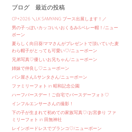
ブログ 最近の投稿
CP+2026 ＼LK SAMYANG ブース出展します！／
男の子っぽいカッコいいおくるみ&ベレー帽！/ニュー
ボーン
夏らしく向日葵!ママさんがプレゼントで頂いていた麦
わら帽子がとっても可愛い♡/ニューボーン
兄弟写真♡優しいお兄ちゃん/ニューボーン
姉妹で仲良し♡ニューボーン
パン屋さん&サンタさん/ニューボーン
ファミリーフォト in 昭和記念公園
ハーフバースデー！ご自宅でバースデーフォト♡
インフルエンサーさんの撮影！
下の子が生まれて初めての家族写真♡/お宮参り ファ
ミリーフォト in 田無神社
レインボードレスでブランコ♡/ニューボーン