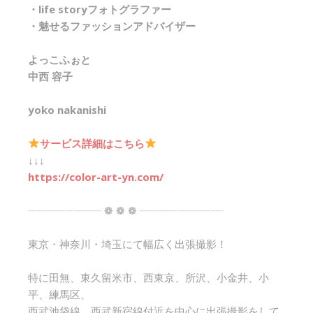
・life storyフォトグラファー
・魅せるファッションアドバイザー
よっこふぉと
中西 容子
yoko nakanishi
サービス詳細はこちら
↓↓↓
https://color-art-yn.com/
┈┈┈┈┈┈┈ ❁ ❁ ❁ ┈┈┈┈┈┈┈┈
東京・神奈川・埼玉にて幅広く出張撮影！
特に田無、東久留米市、西東京、所沢、小金井、小
平、練馬区、
西武池袋線、西武新宿線付近を中心に出張撮影をして