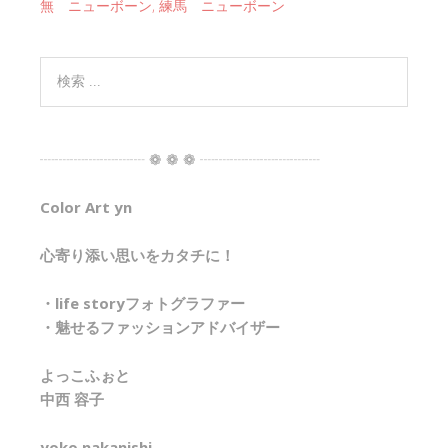
無 ニューボーン
,
練馬 ニューボーン
┈┈┈┈┈┈┈ ❁ ❁ ❁ ┈┈┈┈┈┈┈┈
Color Art yn
心寄り添い思いをカタチに！
・life storyフォトグラファー
・魅せるファッションアドバイザー
よっこふぉと
中西 容子
yoko nakanishi