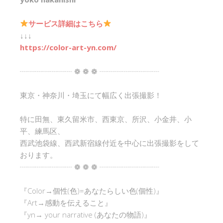
サービス詳細はこちら
↓↓↓
https://color-art-yn.com/
┈┈┈┈┈┈┈ ❁ ❁ ❁ ┈┈┈┈┈┈┈┈
東京・神奈川・埼玉にて幅広く出張撮影！
特に田無、東久留米市、西東京、所沢、小金井、小
平、練馬区、
西武池袋線、西武新宿線付近を中心に出張撮影をして
おります。
┈┈┈┈┈┈┈ ❁ ❁ ❁ ┈┈┈┈┈┈┈┈
『Color→個性(色)=あなたらしい色(個性)』
『Art→感動を伝えること』
『yn→ your narrative (あなたの物語)』