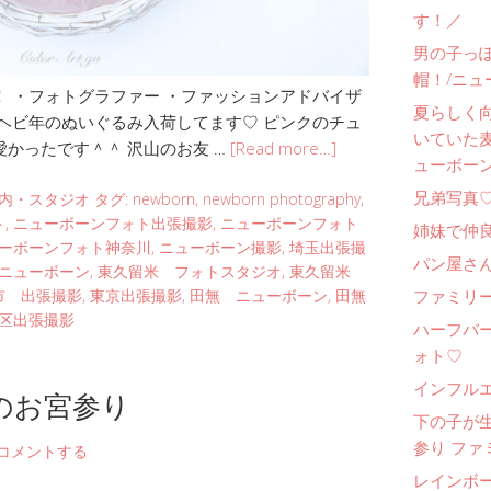
す！／
男の子っ
帽！/ニュ
 ・フォトグラファー ・ファッションアドバイザ
夏らしく
 ヘビ年のぬいぐるみ入荷してます♡ ピンクのチュ
いていた
愛かったです＾＾ 沢山のお友 …
[Read more…]
ューボー
兄弟写真
内・スタジオ
タグ:
newborn
,
newborn photography
,
ト
,
ニューボーンフォト出張撮影
,
ニューボーンフォト
姉妹で仲
ーボーンフォト神奈川
,
ニューボーン撮影
,
埼玉出張撮
パン屋さ
ニューボーン
,
東久留米 フォトスタジオ
,
東久留米
ファミリー
市 出張撮影
,
東京出張撮影
,
田無 ニューボーン
,
田無
区出張撮影
ハーフバ
ォト♡
インフル
のお宮参り
下の子が
参り ファ
コメントする
レインボ