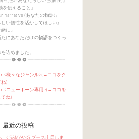
感動を伝えること』
ur narrative (あなたの物語)』
らしい個性を活かしてほしい』
一緒に』
新たにあなただけの物語をつくっ
味を込めました。
┈┈ ❁ ❁ ❁ ┈┈┈┈┈┈┈┈
am<
様々なジャンル
>(←ココをク
ね)
agram<ニューボーン専用>(←ココを
てね)
┈┈ ❁ ❁ ❁ ┈┈┈┈┈┈┈┈
 最近の投稿
6 ＼LK SAMYANG ブース出展しま