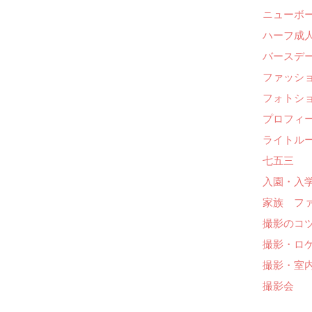
ニューボ
ハーフ成人
バースデー
ファッシ
フォトシ
プロフィ
ライトル
七五三
入園・入
家族 フ
撮影のコ
撮影・ロ
撮影・室
撮影会