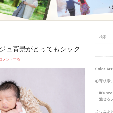
ージュ背景がとってもシック
┈┈┈┈┈
コメントする
Color Art
心寄り添
・life 
・魅せる
よっこふ