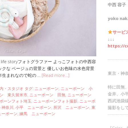
中西 容子
yoko nak
サービ
↓↓↓
https://c
┈┈┈┈┈
fe storyフォトグラファー よっこフォトの中西容
ックな ベージュの背景と 優しいお色味の水色背景
東京・神
年生まれなので蛇の …
[Read more…]
特に田無
内・スタジオ
タグ:
ニューボーン
,
ニューボーン 小
金井、小
ン 東久留米市
,
ニューボーン 田無
,
ニューボーン
西武池袋
ボーンフォト埼玉
,
ニューボーンフォト撮影
,
ニューボ
撮影をし
ト神奈川
,
小平 ニューボーン
,
所沢 ニューボーン
,
東
ューボーン
,
練馬 ニューボーン
┈┈┈┈┈
『Color