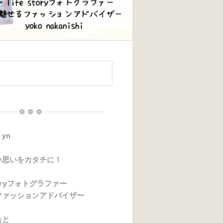
┈┈ ❁ ❁ ❁ ┈┈┈┈┈┈┈┈
 yn
い思いをカタチに！
storyフォトグラファー
ファッションアドバイザー
ぉと