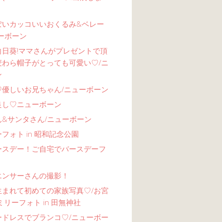
ぽいカッコいいおくるみ&ベレー
ーボーン
向日葵!ママさんがプレゼントで頂
麦わら帽子がとっても可愛い♡/ニ
ン
♡優しいお兄ちゃん/ニューボーン
良し♡ニューボーン
ん&サンタさん/ニューボーン
フォト in 昭和記念公園
ースデー！ご自宅でバースデーフ
エンサーさんの撮影！
生まれて初めての家族写真♡/お宮
ミリーフォト in 田無神社
ードレスでブランコ♡/ニューボー