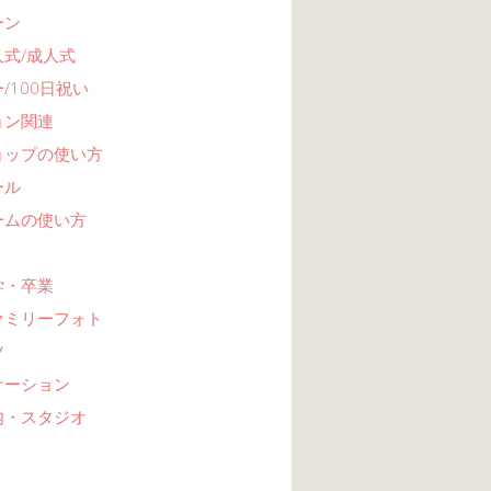
ーン
式/成人式
/100日祝い
ョン関連
ョップの使い方
ール
ームの使い方
学・卒業
ァミリーフォト
ツ
ケーション
内・スタジオ