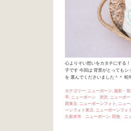
心よりそい想いをカタチにする！ li
子です 今回は 背景がとってもシ
を 選んでくださいました＾＾ 蛇
カテゴリー:
ニューボーン
,
撮影・室
平
,
ニューボーン 所沢
,
ニューボー
西東京
,
ニューボーンフォト
,
ニュー
ーンフォト東京
,
ニューボーンフォ
久留米市 ニューボーン
,
田無 ニ