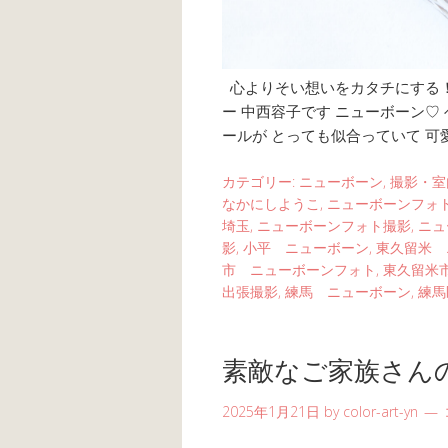
心よりそい想いをカタチにする！
ー 中西容子です ニューボーン♡
ールが とっても似合っていて 可
カテゴリー:
ニューボーン
,
撮影・室
なかにしようこ
,
ニューボーンフォ
埼玉
,
ニューボーンフォト撮影
,
ニュ
影
,
小平 ニューボーン
,
東久留米 
市 ニューボーンフォト
,
東久留米
出張撮影
,
練馬 ニューボーン
,
練馬
素敵なご家族さん
2025年1月21日
by
color-art-yn