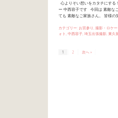
心よりそい想いをカタチにする！
ー 中西容子です 今回は 素敵な
ても 素敵なご家族さん。 皆様の
カテゴリー:
お宮参り
,
撮影・ロケー
ォト
,
中西容子
,
埼玉出張撮影
,
東久
1
2
次へ »