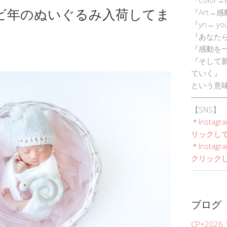
ビ年のぬいぐるみ入荷してま
『Art→
『yn→ yo
『あなた
『感動を
『そして
ていく』
という意
┈┈┈┈┈
【SNS】
＊
Instagr
リックして
＊
Inst
クリックし
┈┈┈┈┈
ブログ
CP+202