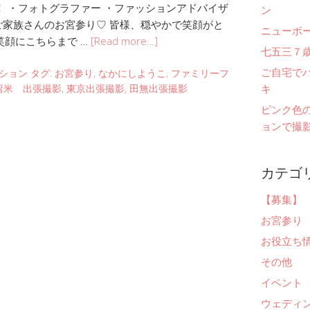
 ・フォトグラファー ・ファッションアドバイザ
ン
ご家族さんのお宮参り♡ 皆様、穏やかで笑顔がと
ニューボ
笑顔にこちらまで …
[Read more…]
七五三７
ご自宅で
ション
タグ:
お宮参り
,
なかにしようこ
,
ファミリーフ
キ
留米 出張撮影
,
東京出張撮影
,
田無出張撮影
ピンク色
ョンで撮影
カテゴ
【募集】
お宮参り
お役立ち
その他
イベント
ウェディ