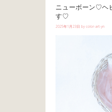
ニューボーン♡ヘ
す♡
2025年1月23日
by
color-art-yn