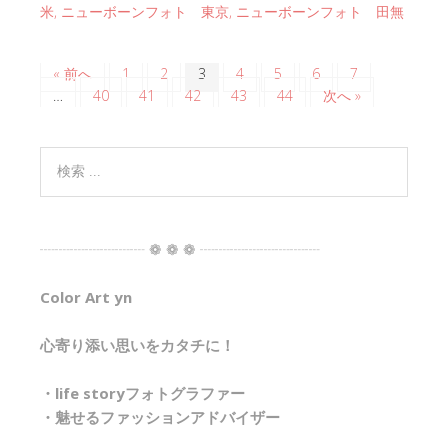
米
,
ニューボーンフォト 東京
,
ニューボーンフォト 田無
« 前へ
1
2
3
4
5
6
7
…
40
41
42
43
44
次へ »
┈┈┈┈┈┈┈ ❁ ❁ ❁ ┈┈┈┈┈┈┈┈
Color Art yn
心寄り添い思いをカタチに！
・life storyフォトグラファー
・魅せるファッションアドバイザー