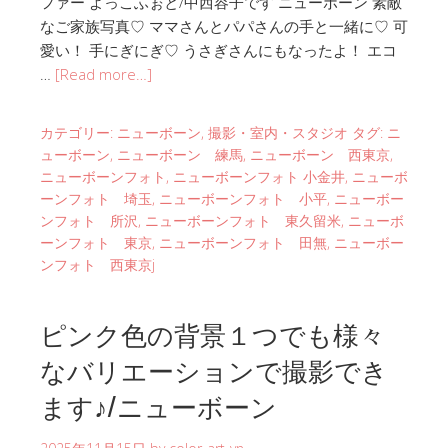
ファー よっこふぉと/中西容子です ニューボーン 素敵
なご家族写真♡ ママさんとパパさんの手と一緒に♡ 可
愛い！ 手にぎにぎ♡ うさぎさんにもなったよ！ エコ
…
[Read more…]
カテゴリー:
ニューボーン
,
撮影・室内・スタジオ
タグ:
ニ
ューボーン
,
ニューボーン 練馬
,
ニューボーン 西東京
,
ニューボーンフォト
,
ニューボーンフォト 小金井
,
ニューボ
ーンフォト 埼玉
,
ニューボーンフォト 小平
,
ニューボー
ンフォト 所沢
,
ニューボーンフォト 東久留米
,
ニューボ
ーンフォト 東京
,
ニューボーンフォト 田無
,
ニューボー
ンフォト 西東京j
ピンク色の背景１つでも様々
なバリエーションで撮影でき
ます♪/ニューボーン