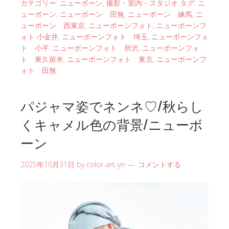
カテゴリー:
ニューボーン
,
撮影・室内・スタジオ
タグ:
ニ
ューボーン
,
ニューボーン 田無
,
ニューボーン 練馬
,
ニ
ューボーン 西東京
,
ニューボーンフォト
,
ニューボーンフ
ォト 小金井
,
ニューボーンフォト 埼玉
,
ニューボーンフォ
ト 小平
,
ニューボーンフォト 所沢
,
ニューボーンフォ
ト 東久留米
,
ニューボーンフォト 東京
,
ニューボーンフ
ォト 田無
パジャマ姿でネンネ♡/秋らし
くキャメル色の背景/ニューボ
ーン
2025年10月31日
by
color-art-yn
コメントする