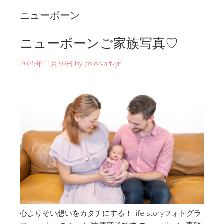
ニューボーン
ニューボーンご家族写真♡
2025年11月30日
by
color-art-yn
心よりそい想いをカタチにする！ life storyフォトグラ