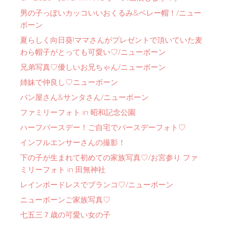
男の子っぽいカッコいいおくるみ&ベレー帽！/ニュー
ボーン
夏らしく向日葵!ママさんがプレゼントで頂いていた麦
わら帽子がとっても可愛い♡/ニューボーン
兄弟写真♡優しいお兄ちゃん/ニューボーン
姉妹で仲良し♡ニューボーン
パン屋さん&サンタさん/ニューボーン
ファミリーフォト in 昭和記念公園
ハーフバースデー！ご自宅でバースデーフォト♡
インフルエンサーさんの撮影！
下の子が生まれて初めての家族写真♡/お宮参り ファ
ミリーフォト in 田無神社
レインボードレスでブランコ♡/ニューボーン
ニューボーンご家族写真♡
七五三７歳の可愛い女の子