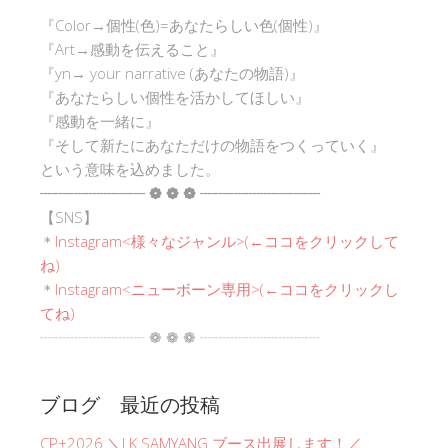
『Color→個性(色)=あなたらしい色(個性)』
『Art→感動を伝えること』
『yn→ your narrative (あなたの物語)』
『あなたらしい個性を活かしてほしい』
『感動を一緒に』
『そして新たにあなただけの物語をつくっていく』
という意味を込めました。
┈┈┈┈┈┈┈ ❁ ❁ ❁ ┈┈┈┈┈┈┈┈
【SNS】
＊
Instagram<
様々なジャンル
>(←ココをクリックして
ね)
＊
Instagram<ニューボーン専用>(←ココをクリックし
てね)
┈┈┈┈┈┈┈ ❁ ❁ ❁ ┈┈┈┈┈┈┈┈
ブログ 最近の投稿
CP+2026 ＼LK SAMYANG ブース出展します！／