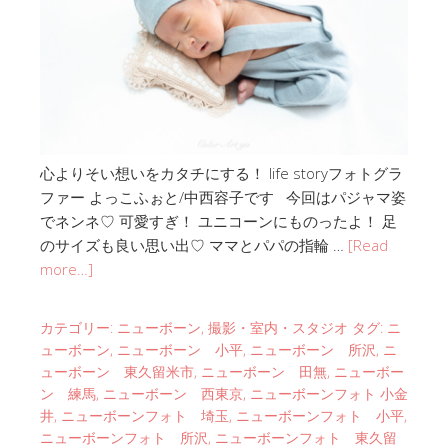
心よりそい想いをカタチにする！ life storyフォトグラ
ファー よっこふぉと/中西容子です 今回はパジャマ姿
でネンネ♡ 可愛すぎ！ ユニコーンにものったよ！ 足
のサイズも良い思い出♡ ママとパパの指輪 …
[Read
more…]
カテゴリー:
ニューボーン
,
撮影・室内・スタジオ
タグ:
ニ
ューボーン
,
ニューボーン 小平
,
ニューボーン 所沢
,
ニ
ューボーン 東久留米市
,
ニューボーン 田無
,
ニューボー
ン 練馬
,
ニューボーン 西東京
,
ニューボーンフォト 小金
井
,
ニューボーンフォト 埼玉
,
ニューボーンフォト 小平
,
ニューボーンフォト 所沢
,
ニューボーンフォト 東久留