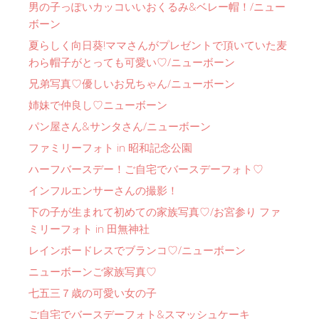
男の子っぽいカッコいいおくるみ&ベレー帽！/ニュー
ボーン
夏らしく向日葵!ママさんがプレゼントで頂いていた麦
わら帽子がとっても可愛い♡/ニューボーン
兄弟写真♡優しいお兄ちゃん/ニューボーン
姉妹で仲良し♡ニューボーン
パン屋さん&サンタさん/ニューボーン
ファミリーフォト in 昭和記念公園
ハーフバースデー！ご自宅でバースデーフォト♡
インフルエンサーさんの撮影！
下の子が生まれて初めての家族写真♡/お宮参り ファ
ミリーフォト in 田無神社
レインボードレスでブランコ♡/ニューボーン
ニューボーンご家族写真♡
七五三７歳の可愛い女の子
ご自宅でバースデーフォト&スマッシュケーキ