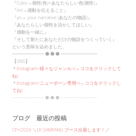
『Color→個性(色)=あなたらしい色(個性)』
『Art→感動を伝えること』
『yn→ your narrative (あなたの物語)』
『あなたらしい個性を活かしてほしい』
『感動を一緒に』
『そして新たにあなただけの物語をつくっていく』
という意味を込めました。
┈┈┈┈┈┈┈ ❁ ❁ ❁ ┈┈┈┈┈┈┈┈
【SNS】
＊
Instagram<
様々なジャンル
>(←ココをクリックして
ね)
＊
Instagram<ニューボーン専用>(←ココをクリックし
てね)
┈┈┈┈┈┈┈ ❁ ❁ ❁ ┈┈┈┈┈┈┈┈
ブログ 最近の投稿
CP+2026 ＼LK SAMYANG ブース出展します！／