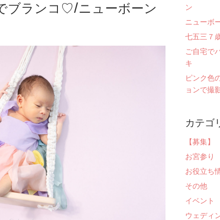
でブランコ♡/ニューボーン
ン
ニューボ
七五三７
ご自宅で
キ
ピンク色
ョンで撮影
カテゴ
【募集】
お宮参り
お役立ち
その他
イベント
ウェディ