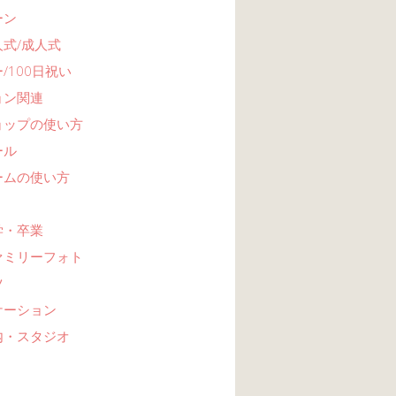
ーン
式/成人式
/100日祝い
ョン関連
ョップの使い方
ール
ームの使い方
学・卒業
ァミリーフォト
ツ
ケーション
内・スタジオ