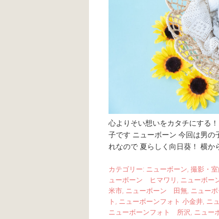
心よりそい想いをカタチにする！ li
子です ニューボーン 今回は男の
れなので 夏らしく向日葵！ 横か
カテゴリー:
ニューボーン
,
撮影・室
ューボーン ヒマワリ
,
ニューボー
米市
,
ニューボーン 田無
,
ニューボ
ト
,
ニューボーンフォト 小金井
,
ニ
ニューボーンフォト 所沢
,
ニュー