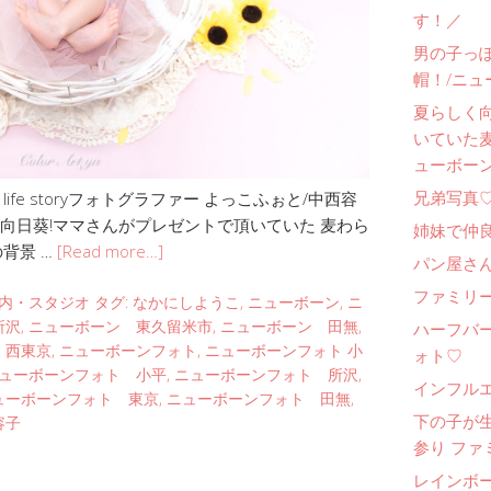
す！／
男の子っ
帽！/ニュ
夏らしく
いていた
ューボー
兄弟写真
fe storyフォトグラファー よっこふぉと/中西容
向日葵!ママさんがプレゼントで頂いていた 麦わら
姉妹で仲
背景 …
[Read more…]
パン屋さ
ファミリー
内・スタジオ
タグ:
なかにしようこ
,
ニューボーン
,
ニ
所沢
,
ニューボーン 東久留米市
,
ニューボーン 田無
,
ハーフバ
 西東京
,
ニューボーンフォト
,
ニューボーンフォト 小
ォト♡
ューボーンフォト 小平
,
ニューボーンフォト 所沢
,
インフル
ューボーンフォト 東京
,
ニューボーンフォト 田無
,
下の子が
容子
参り ファ
レインボ