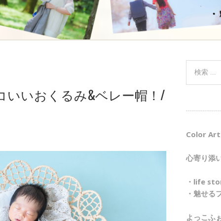
コいいおくるみ&ベレー帽！/
┈┈┈┈┈
Color Art
心寄り添
・life 
・魅せる
よっこふ