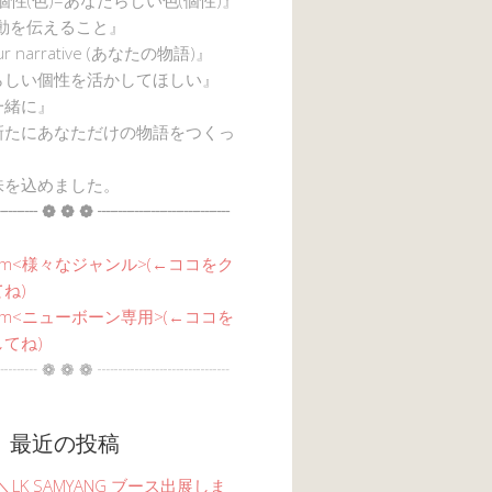
感動を伝えること』
ur narrative (あなたの物語)』
らしい個性を活かしてほしい』
一緒に』
新たにあなただけの物語をつくっ
味を込めました。
┈┈ ❁ ❁ ❁ ┈┈┈┈┈┈┈┈
am<
様々なジャンル
>(←ココをク
ね)
agram<ニューボーン専用>(←ココを
てね)
┈┈ ❁ ❁ ❁ ┈┈┈┈┈┈┈┈
 最近の投稿
6 ＼LK SAMYANG ブース出展しま