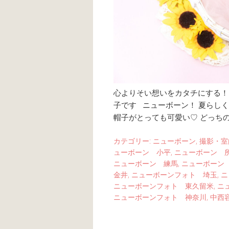
心よりそい想いをカタチにする！ li
子です ニューボーン！ 夏らしく
帽子がとっても可愛い♡ どっちの
カテゴリー:
ニューボーン
,
撮影・室
ューボーン 小平
,
ニューボーン 
ニューボーン 練馬
,
ニューボーン
金井
,
ニューボーンフォト 埼玉
,
ニ
ニューボーンフォト 東久留米
,
ニ
ニューボーンフォト 神奈川
,
中西