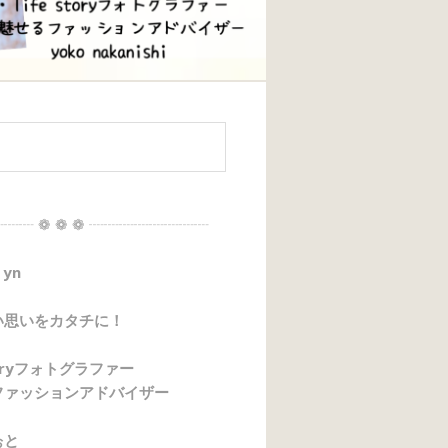
┈┈ ❁ ❁ ❁ ┈┈┈┈┈┈┈┈
 yn
い思いをカタチに！
storyフォトグラファー
ファッションアドバイザー
ぉと