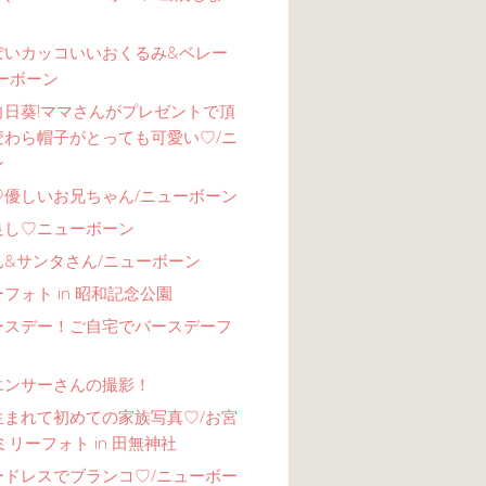
ぽいカッコいいおくるみ&ベレー
ーボーン
向日葵!ママさんがプレゼントで頂
麦わら帽子がとっても可愛い♡/ニ
ン
♡優しいお兄ちゃん/ニューボーン
良し♡ニューボーン
ん&サンタさん/ニューボーン
フォト in 昭和記念公園
ースデー！ご自宅でバースデーフ
エンサーさんの撮影！
生まれて初めての家族写真♡/お宮
ミリーフォト in 田無神社
ードレスでブランコ♡/ニューボー