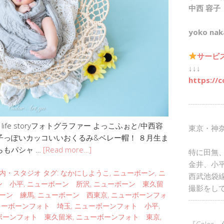
中西 容子
yoko nak
サービ
↓↓↓
https://c
┈┈┈┈┈
fe storyフォトグラファー よっこふぉと/中西容
東京・神
子っぽいカッコいいおくるみ&ベレー帽！ ８月生ま
らもパシャ …
[Read more…]
特に田無
金井、小
内・スタジオ
タグ:
なかにしようこ
,
ニューボーン
,
ニ
西武池袋
ン 小平
,
ニューボーン 所沢
,
ニューボーン 東久留
撮影をし
ーン 練馬
,
ニューボーン 西東京
,
ニューボーンフォ
┈┈┈┈┈
ューボーンフォト 埼玉
,
ニューボーンフォト 小平
,
ボーンフォト 東久留米
,
ニューボーンフォト 東京
,
『Color