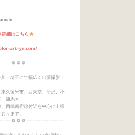
anishi
ス詳細はこちら
olor-art-yn.com/
┈┈ ❁ ❁ ❁ ┈┈┈┈┈┈┈┈
奈川・埼玉にて幅広く出張撮影！
、東久留米市、西東京、所沢、小
平、練馬区、
線、西武新宿線付近を中心に出張
ております。
┈┈ ❁ ❁ ❁ ┈┈┈┈┈┈┈┈
→個性(色)=あなたらしい色(個性)』