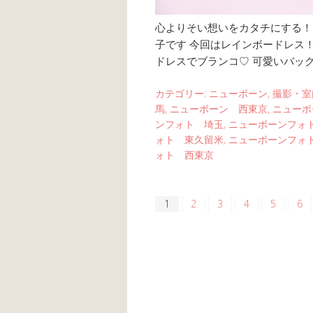
心よりそい想いをカタチにする！ li
子です 今回はレインボードレス
ドレスでブランコ♡ 可愛いバッグ
カテゴリー:
ニューボーン
,
撮影・室
馬
,
ニューボーン 西東京
,
ニューボ
ンフォト 埼玉
,
ニューボーンフォ
ォト 東久留米
,
ニューボーンフォ
ォト 西東京
1
2
3
4
5
6