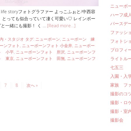
ニューボ
fe storyフォトグラファー よっこふぉと/中西容
ハーフ成人
！ とっても似合っていて凄く可愛い♡ レインボー
バースデー
と一緒にも撮影！ く …
[Read more…]
ファッシ
内・スタジオ
タグ:
ニューボーン
,
ニューボーン 練
フォトシ
ーンフォト
,
ニューボーンフォト 小金井
,
ニューボー
プロフィ
ト 小平
,
ニューボーンフォト 所沢
,
ニューボーンフ
ライトル
ト 東京
,
ニューボーンフォト 田無
,
ニューボーンフ
七五三
入園・入
家族 フ
7
8
次へ »
撮影のコ
撮影・ロ
撮影・室
撮影会