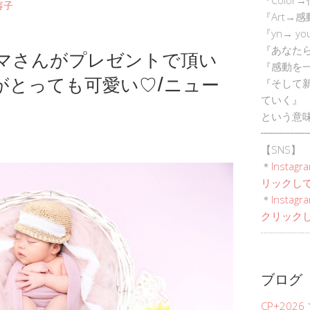
容子
『Art→
『yn→ yo
『あなた
ママさんがプレゼントで頂い
『感動を
がとっても可愛い♡/ニュー
『そして
ていく』
という意
┈┈┈┈┈
【SNS】
＊
Instagr
リックして
＊
Inst
クリックし
┈┈┈┈┈
ブログ
CP+202