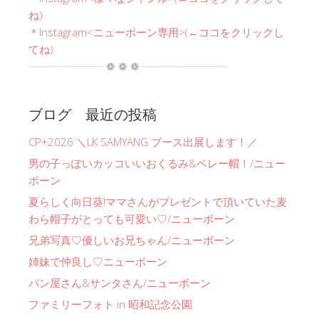
ね)
＊
Instagram<ニューボーン専用>(←ココをクリックし
てね)
┈┈┈┈┈┈┈ ❁ ❁ ❁ ┈┈┈┈┈┈┈┈
ブログ 最近の投稿
CP+2026 ＼LK SAMYANG ブース出展します！／
男の子っぽいカッコいいおくるみ&ベレー帽！/ニュー
ボーン
夏らしく向日葵!ママさんがプレゼントで頂いていた麦
わら帽子がとっても可愛い♡/ニューボーン
兄弟写真♡優しいお兄ちゃん/ニューボーン
姉妹で仲良し♡ニューボーン
パン屋さん&サンタさん/ニューボーン
ファミリーフォト in 昭和記念公園