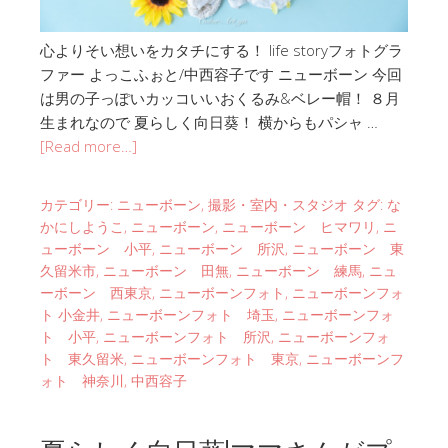
心よりそい想いをカタチにする！ life storyフォトグラ
ファー よっこふぉと/中西容子です ニューボーン 今回
は男の子っぽいカッコいいおくるみ&ベレー帽！ ８月
生まれなので 夏らしく向日葵！ 横からもパシャ …
[Read more…]
カテゴリー:
ニューボーン
,
撮影・室内・スタジオ
タグ:
な
かにしようこ
,
ニューボーン
,
ニューボーン ヒマワリ
,
ニ
ューボーン 小平
,
ニューボーン 所沢
,
ニューボーン 東
久留米市
,
ニューボーン 田無
,
ニューボーン 練馬
,
ニュ
ーボーン 西東京
,
ニューボーンフォト
,
ニューボーンフォ
ト 小金井
,
ニューボーンフォト 埼玉
,
ニューボーンフォ
ト 小平
,
ニューボーンフォト 所沢
,
ニューボーンフォ
ト 東久留米
,
ニューボーンフォト 東京
,
ニューボーンフ
ォト 神奈川
,
中西容子