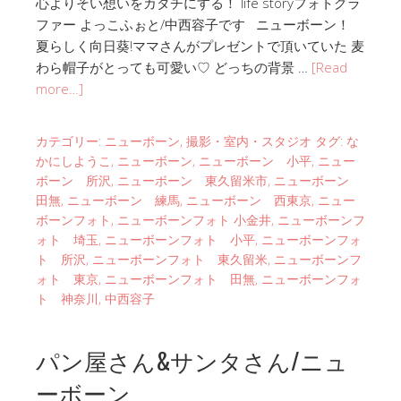
心よりそい想いをカタチにする！ life storyフォトグラ
ファー よっこふぉと/中西容子です ニューボーン！
夏らしく向日葵!ママさんがプレゼントで頂いていた 麦
わら帽子がとっても可愛い♡ どっちの背景 …
[Read
more…]
カテゴリー:
ニューボーン
,
撮影・室内・スタジオ
タグ:
な
かにしようこ
,
ニューボーン
,
ニューボーン 小平
,
ニュー
ボーン 所沢
,
ニューボーン 東久留米市
,
ニューボーン
田無
,
ニューボーン 練馬
,
ニューボーン 西東京
,
ニュー
ボーンフォト
,
ニューボーンフォト 小金井
,
ニューボーンフ
ォト 埼玉
,
ニューボーンフォト 小平
,
ニューボーンフォ
ト 所沢
,
ニューボーンフォト 東久留米
,
ニューボーンフ
ォト 東京
,
ニューボーンフォト 田無
,
ニューボーンフォ
ト 神奈川
,
中西容子
パン屋さん&サンタさん/ニュ
ーボーン