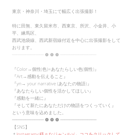
東京・神奈川・埼玉にて幅広く出張撮影！
特に田無、東久留米市、西東京、所沢、小金井、小
平、練馬区、
西武池袋線、西武新宿線付近を中心に出張撮影をして
おります。
┈┈┈┈┈┈┈ ❁ ❁ ❁ ┈┈┈┈┈┈┈┈
『Color→個性(色)=あなたらしい色(個性)』
『Art→感動を伝えること』
『yn→ your narrative (あなたの物語)』
『あなたらしい個性を活かしてほしい』
『感動を一緒に』
『そして新たにあなただけの物語をつくっていく』
という意味を込めました。
┈┈┈┈┈┈┈ ❁ ❁ ❁ ┈┈┈┈┈┈┈┈
【SNS】
＊
Instagram<
様々なジャンル
>(←ココをクリックして