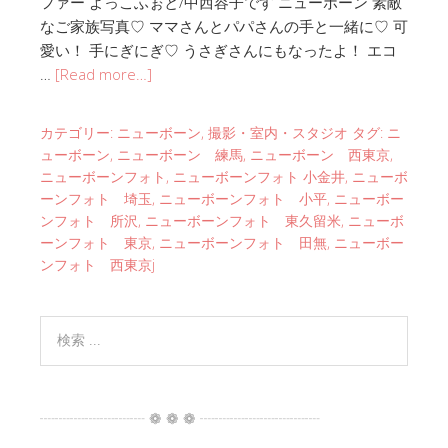
ファー よっこふぉと/中西容子です ニューボーン 素敵
なご家族写真♡ ママさんとパパさんの手と一緒に♡ 可
愛い！ 手にぎにぎ♡ うさぎさんにもなったよ！ エコ
…
[Read more…]
カテゴリー:
ニューボーン
,
撮影・室内・スタジオ
タグ:
ニ
ューボーン
,
ニューボーン 練馬
,
ニューボーン 西東京
,
ニューボーンフォト
,
ニューボーンフォト 小金井
,
ニューボ
ーンフォト 埼玉
,
ニューボーンフォト 小平
,
ニューボー
ンフォト 所沢
,
ニューボーンフォト 東久留米
,
ニューボ
ーンフォト 東京
,
ニューボーンフォト 田無
,
ニューボー
ンフォト 西東京j
┈┈┈┈┈┈┈ ❁ ❁ ❁ ┈┈┈┈┈┈┈┈