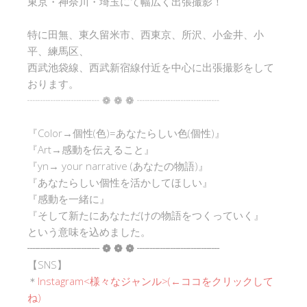
東京・神奈川・埼玉にて幅広く出張撮影！
特に田無、東久留米市、西東京、所沢、小金井、小
平、練馬区、
西武池袋線、西武新宿線付近を中心に出張撮影をして
おります。
┈┈┈┈┈┈┈ ❁ ❁ ❁ ┈┈┈┈┈┈┈┈
『Color→個性(色)=あなたらしい色(個性)』
『Art→感動を伝えること』
『yn→ your narrative (あなたの物語)』
『あなたらしい個性を活かしてほしい』
『感動を一緒に』
『そして新たにあなただけの物語をつくっていく』
という意味を込めました。
┈┈┈┈┈┈┈ ❁ ❁ ❁ ┈┈┈┈┈┈┈┈
【SNS】
＊
Instagram<
様々なジャンル
>(←ココをクリックして
ね)