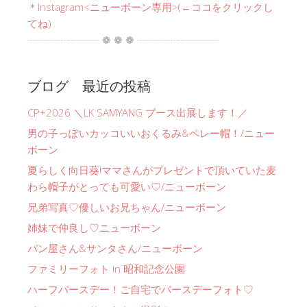
＊
Instagram<ニューボーン専用>(←ココをクリックし
てね)
┈┈┈┈┈┈┈ ❁ ❁ ❁ ┈┈┈┈┈┈┈┈
ブログ 最近の投稿
CP+2026 ＼LK SAMYANG ブース出展します！／
男の子っぽいカッコいいおくるみ&ベレー帽！/ニュー
ボーン
夏らしく向日葵!ママさんがプレゼントで頂いていた麦
わら帽子がとっても可愛い♡/ニューボーン
兄弟写真♡優しいお兄ちゃん/ニューボーン
姉妹で仲良し♡ニューボーン
パン屋さん&サンタさん/ニューボーン
ファミリーフォト in 昭和記念公園
ハーフバースデー！ご自宅でバースデーフォト♡