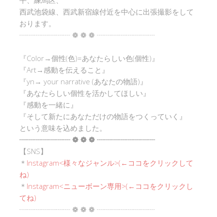
西武池袋線、西武新宿線付近を中心に出張撮影をして
おります。
┈┈┈┈┈┈┈ ❁ ❁ ❁ ┈┈┈┈┈┈┈┈
『Color→個性(色)=あなたらしい色(個性)』
『Art→感動を伝えること』
『yn→ your narrative (あなたの物語)』
『あなたらしい個性を活かしてほしい』
『感動を一緒に』
『そして新たにあなただけの物語をつくっていく』
という意味を込めました。
┈┈┈┈┈┈┈ ❁ ❁ ❁ ┈┈┈┈┈┈┈┈
【SNS】
＊
Instagram<
様々なジャンル
>(←ココをクリックして
ね)
＊
Instagram<ニューボーン専用>(←ココをクリックし
てね)
┈┈┈┈┈┈┈ ❁ ❁ ❁ ┈┈┈┈┈┈┈┈