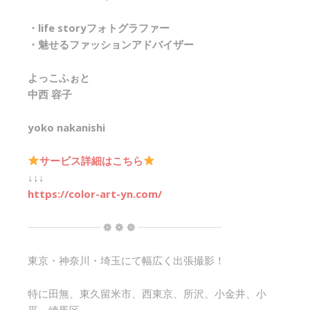
・life storyフォトグラファー
・魅せるファッションアドバイザー
よっこふぉと
中西 容子
yoko nakanishi
サービス詳細はこちら
↓↓↓
https://color-art-yn.com/
┈┈┈┈┈┈┈ ❁ ❁ ❁ ┈┈┈┈┈┈┈┈
東京・神奈川・埼玉にて幅広く出張撮影！
特に田無、東久留米市、西東京、所沢、小金井、小
平、練馬区、