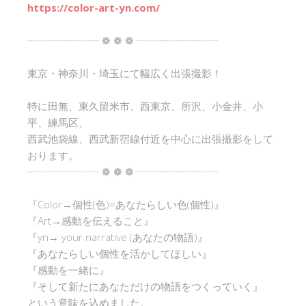
https://color-art-yn.com/
┈┈┈┈┈┈┈ ❁ ❁ ❁ ┈┈┈┈┈┈┈┈
東京・神奈川・埼玉にて幅広く出張撮影！
特に田無、東久留米市、西東京、所沢、小金井、小
平、練馬区、
西武池袋線、西武新宿線付近を中心に出張撮影をして
おります。
┈┈┈┈┈┈┈ ❁ ❁ ❁ ┈┈┈┈┈┈┈┈
『Color→個性(色)=あなたらしい色(個性)』
『Art→感動を伝えること』
『yn→ your narrative (あなたの物語)』
『あなたらしい個性を活かしてほしい』
『感動を一緒に』
『そして新たにあなただけの物語をつくっていく』
という意味を込めました。