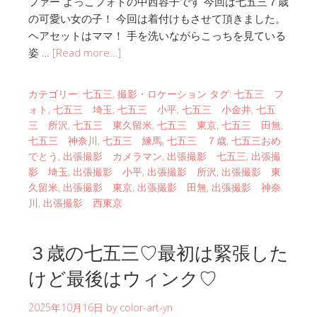
ファー よっこフォトの中西容子です 今回は七五三７歳
の可愛い女の子！ 今回は着付けもさせて頂きました。
ヘアセットはママ！ 手を洗いながらこっちを見ている
姿 …
[Read more…]
カテゴリー:
七五三
,
撮影・ロケーション
タグ:
七五三 フ
ォト
,
七五三 埼玉
,
七五三 小平
,
七五三 小金井
,
七五
三 所沢
,
七五三 東久留米
,
七五三 東京
,
七五三 田無
,
七五三 神奈川
,
七五三 練馬
,
七五三 ７歳
,
七五三おめ
でとう
,
出張撮影 カメラマン
,
出張撮影 七五三
,
出張撮
影 埼玉
,
出張撮影 小平
,
出張撮影 所沢
,
出張撮影 東
久留米
,
出張撮影 東京
,
出張撮影 田無
,
出張撮影 神奈
川
,
出張撮影 西東京
３歳の七五三♡最初は緊張した
けど最後はウィンク♡
2025年10月16日
by
color-art-yn