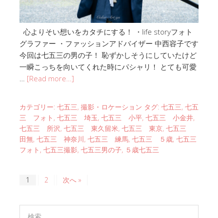
心よりそい想いをカタチにする！ ・life storyフォト
グラファー ・ファッションアドバイザー 中西容子です
今回は七五三の男の子！ 恥ずかしそうにしていたけど
一瞬こっちを向いてくれた時にパシャリ！ とても可愛
…
[Read more…]
カテゴリー:
七五三
,
撮影・ロケーション
タグ:
七五三
,
七五
三 フォト
,
七五三 埼玉
,
七五三 小平
,
七五三 小金井
,
七五三 所沢
,
七五三 東久留米
,
七五三 東京
,
七五三
田無
,
七五三 神奈川
,
七五三 練馬
,
七五三 ５歳
,
七五三
フォト
,
七五三撮影
,
七五三男の子
,
５歳七五三
1
2
次へ »