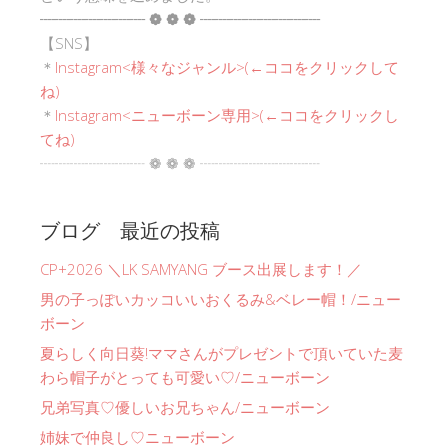
┈┈┈┈┈┈┈ ❁ ❁ ❁ ┈┈┈┈┈┈┈┈
【SNS】
＊
Instagram<
様々なジャンル
>(←ココをクリックして
ね)
＊
Instagram<ニューボーン専用>(←ココをクリックし
てね)
┈┈┈┈┈┈┈ ❁ ❁ ❁ ┈┈┈┈┈┈┈┈
ブログ 最近の投稿
CP+2026 ＼LK SAMYANG ブース出展します！／
男の子っぽいカッコいいおくるみ&ベレー帽！/ニュー
ボーン
夏らしく向日葵!ママさんがプレゼントで頂いていた麦
わら帽子がとっても可愛い♡/ニューボーン
兄弟写真♡優しいお兄ちゃん/ニューボーン
姉妹で仲良し♡ニューボーン