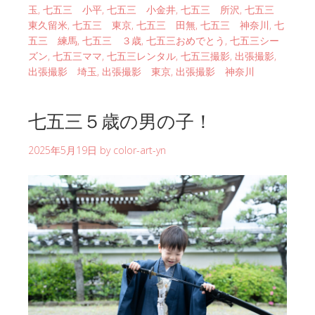
玉
,
七五三 小平
,
七五三 小金井
,
七五三 所沢
,
七五三
東久留米
,
七五三 東京
,
七五三 田無
,
七五三 神奈川
,
七
五三 練馬
,
七五三 ３歳
,
七五三おめでとう
,
七五三シー
ズン
,
七五三ママ
,
七五三レンタル
,
七五三撮影
,
出張撮影
,
出張撮影 埼玉
,
出張撮影 東京
,
出張撮影 神奈川
七五三５歳の男の子！
2025年5月19日
by
color-art-yn