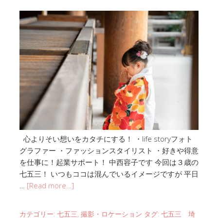
心よりそい想いをカタチにする！ ・life storyフォト
グラファー ・ファッションスタイリスト ・好きや得意
を仕事に！起業サポート！ 中西容子です 今回は３歳の
七五三！ いつもココは混んでいるイメージですが 平日
…
[Read more…]
カテゴリー:
七五三
,
撮影・ロケーション
タグ:
七五三 埼