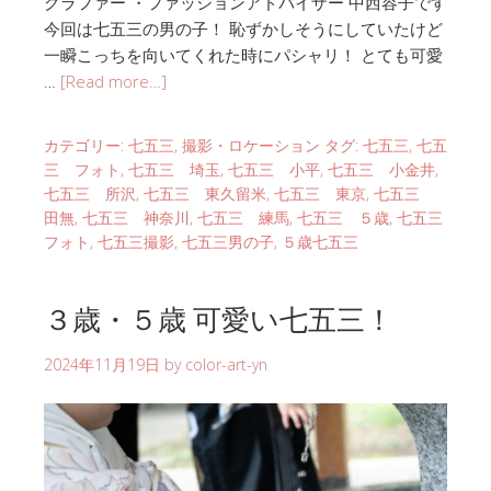
グラファー ・ファッションアドバイザー 中西容子です
今回は七五三の男の子！ 恥ずかしそうにしていたけど
一瞬こっちを向いてくれた時にパシャリ！ とても可愛
…
[Read more…]
カテゴリー:
七五三
,
撮影・ロケーション
タグ:
七五三
,
七五
三 フォト
,
七五三 埼玉
,
七五三 小平
,
七五三 小金井
,
七五三 所沢
,
七五三 東久留米
,
七五三 東京
,
七五三
田無
,
七五三 神奈川
,
七五三 練馬
,
七五三 ５歳
,
七五三
フォト
,
七五三撮影
,
七五三男の子
,
５歳七五三
３歳・５歳 可愛い七五三！
2024年11月19日
by
color-art-yn