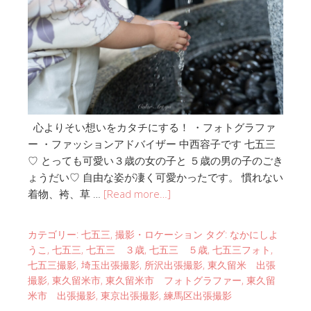
心よりそい想いをカタチにする！ ・フォトグラファ
ー ・ファッションアドバイザー 中西容子です 七五三
♡ とっても可愛い３歳の女の子と ５歳の男の子のごき
ょうだい♡ 自由な姿が凄く可愛かったです。 慣れない
着物、袴、草 …
[Read more…]
カテゴリー:
七五三
,
撮影・ロケーション
タグ:
なかにしよ
うこ
,
七五三
,
七五三 ３歳
,
七五三 ５歳
,
七五三フォト
,
七五三撮影
,
埼玉出張撮影
,
所沢出張撮影
,
東久留米 出張
撮影
,
東久留米市
,
東久留米市 フォトグラファー
,
東久留
米市 出張撮影
,
東京出張撮影
,
練馬区出張撮影