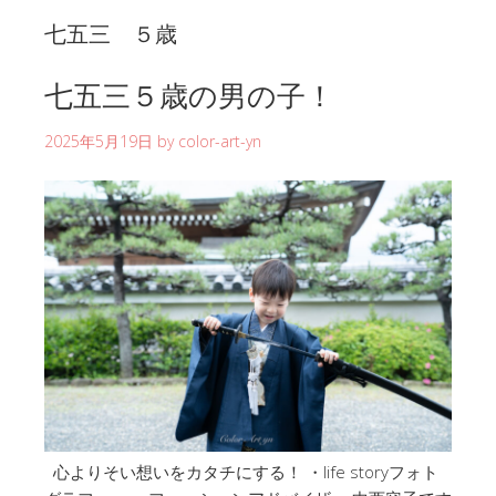
七五三 ５歳
七五三５歳の男の子！
2025年5月19日
by
color-art-yn
心よりそい想いをカタチにする！ ・life storyフォト