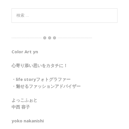
┈┈┈┈┈┈┈ ❁ ❁ ❁ ┈┈┈┈┈┈┈┈
Color Art yn
心寄り添い思いをカタチに！
・life storyフォトグラファー
・魅せるファッションアドバイザー
よっこふぉと
中西 容子
yoko nakanishi