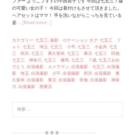
ファー よっこフォトの中西容子です 今回は七五三７歳
の可愛い女の子！ 今回は着付けもさせて頂きました。
ヘアセットはママ！ 手を洗いながらこっちを見ている
姿 …
[Read more…]
カテゴリー:
七五三
,
撮影・ロケーション
タグ:
七五三 フ
ォト
,
七五三 埼玉
,
七五三 小平
,
七五三 小金井
,
七五
三 所沢
,
七五三 東久留米
,
七五三 東京
,
七五三 田無
,
七五三 神奈川
,
七五三 練馬
,
七五三 ７歳
,
七五三おめ
でとう
,
出張撮影 カメラマン
,
出張撮影 七五三
,
出張撮
影 埼玉
,
出張撮影 小平
,
出張撮影 所沢
,
出張撮影 東
久留米
,
出張撮影 東京
,
出張撮影 田無
,
出張撮影 神奈
川
,
出張撮影 西東京
┈┈┈┈┈┈┈ ❁ ❁ ❁ ┈┈┈┈┈┈┈┈