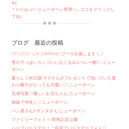
ね)
＊
Instagram<ニューボーン専用>(←ココをクリックし
てね)
┈┈┈┈┈┈┈ ❁ ❁ ❁ ┈┈┈┈┈┈┈┈
ブログ 最近の投稿
CP+2026 ＼LK SAMYANG ブース出展します！／
男の子っぽいカッコいいおくるみ&ベレー帽！/ニュー
ボーン
夏らしく向日葵!ママさんがプレゼントで頂いていた麦
わら帽子がとっても可愛い♡/ニューボーン
兄弟写真♡優しいお兄ちゃん/ニューボーン
姉妹で仲良し♡ニューボーン
パン屋さん&サンタさん/ニューボーン
ファミリーフォト in 昭和記念公園
ハーフバースデー！ご自宅でバースデーフォト♡