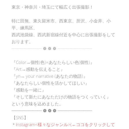
東京・神奈川・埼玉にて幅広く出張撮影！
特に田無、東久留米市、西東京、所沢、小金井、小
平、練馬区、
西武池袋線、西武新宿線付近を中心に出張撮影をして
おります。
┈┈┈┈┈┈┈ ❁ ❁ ❁ ┈┈┈┈┈┈┈┈
『Color→個性(色)=あなたらしい色(個性)』
『Art→感動を伝えること』
『yn→ your narrative (あなたの物語)』
『あなたらしい個性を活かしてほしい』
『感動を一緒に』
『そして新たにあなただけの物語をつくっていく』
という意味を込めました。
┈┈┈┈┈┈┈ ❁ ❁ ❁ ┈┈┈┈┈┈┈┈
【SNS】
＊
Instagram<
様々なジャンル
>(←ココをクリックして