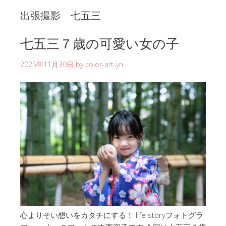
出張撮影 七五三
七五三７歳の可愛い女の子
2025年11月30日
by
color-art-yn
心よりそい想いをカタチにする！ life storyフォトグラ