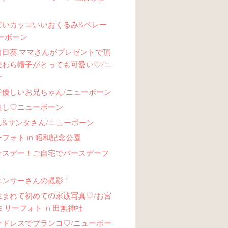
ぽいカッコいいおくるみ&ベレー
ーボーン
向日葵!ママさんがプレゼントで頂
麦わら帽子がとっても可愛い♡/ニ
ン
♡優しいお兄ちゃん/ニューボーン
良し♡ニューボーン
ん&サンタさん/ニューボーン
フォト in 昭和記念公園
ースデー！ご自宅でバースデーフ
エンサーさんの撮影！
生まれて初めての家族写真♡/お宮
ミリーフォト in 田無神社
ードレスでブランコ♡/ニューボー