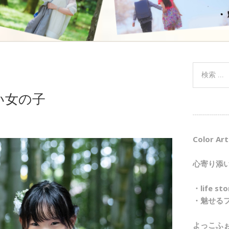
い女の子
┈┈┈┈┈
Color Art
心寄り添
・life 
・魅せる
よっこふ