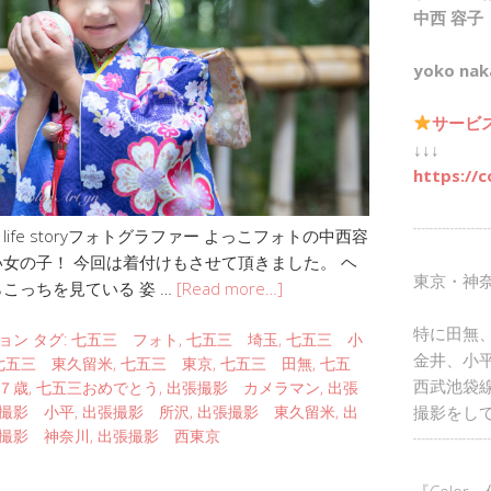
中西 容子
yoko nak
サービ
↓↓↓
https://c
┈┈┈┈┈
fe storyフォトグラファー よっこフォトの中西容
い女の子！ 今回は着付けもさせて頂きました。 ヘ
東京・神
こっちを見ている 姿 …
[Read more…]
特に田無
ョン
タグ:
七五三 フォト
,
七五三 埼玉
,
七五三 小
金井、小
七五三 東久留米
,
七五三 東京
,
七五三 田無
,
七五
西武池袋
７歳
,
七五三おめでとう
,
出張撮影 カメラマン
,
出張
撮影をし
撮影 小平
,
出張撮影 所沢
,
出張撮影 東久留米
,
出
撮影 神奈川
,
出張撮影 西東京
┈┈┈┈┈
『Color