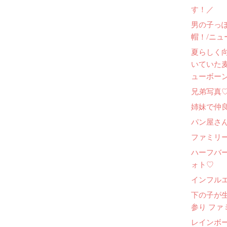
す！／
男の子っ
帽！/ニュ
夏らしく
いていた
ューボー
兄弟写真
姉妹で仲
パン屋さ
ファミリー
ハーフバ
ォト♡
インフル
下の子が
参り ファ
レインボ