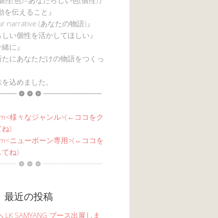
感動を伝えること』
ur narrative (あなたの物語)』
らしい個性を活かしてほしい』
一緒に』
新たにあなただけの物語をつくっ
味を込めました。
┈┈ ❁ ❁ ❁ ┈┈┈┈┈┈┈┈
am<
様々なジャンル
>(←ココをク
ね)
agram<ニューボーン専用>(←ココを
てね)
┈┈ ❁ ❁ ❁ ┈┈┈┈┈┈┈┈
 最近の投稿
6 ＼LK SAMYANG ブース出展しま