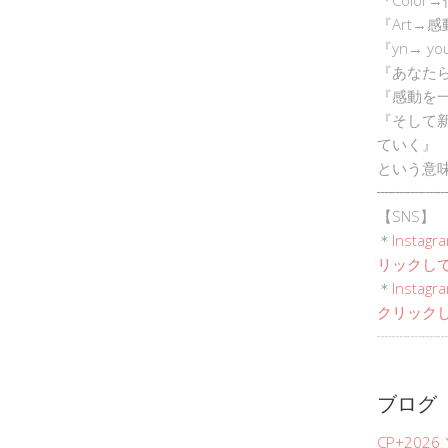
『Art→
『yn→ yo
『あなた
『感動を
『そして
ていく』
という意
┈┈┈┈┈
【SNS】
＊
Instagr
リックして
＊
Inst
クリックし
┈┈┈┈┈
ブログ
CP+202