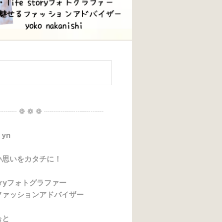
┈┈ ❁ ❁ ❁ ┈┈┈┈┈┈┈┈
 yn
い思いをカタチに！
storyフォトグラファー
ファッションアドバイザー
ぉと