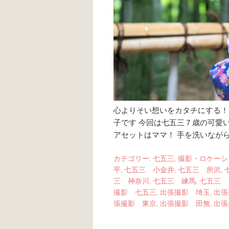
心よりそい想いをカタチにする！ li
子です 今回は七五三７歳の可愛
アセットはママ！ 手を洗いながら
カテゴリー:
七五三
,
撮影・ロケーシ
平
,
七五三 小金井
,
七五三 所沢
,
三 神奈川
,
七五三 練馬
,
七五三 
撮影 七五三
,
出張撮影 埼玉
,
出張
張撮影 東京
,
出張撮影 田無
,
出張