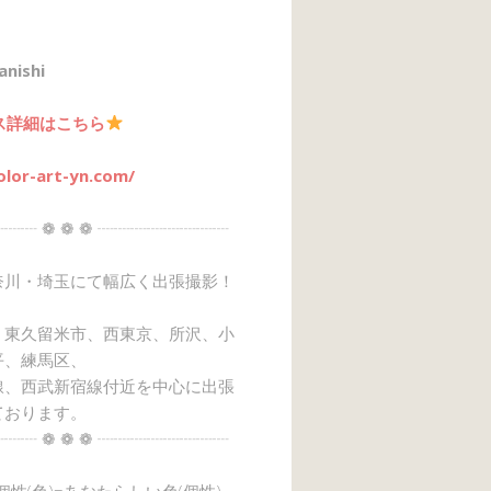
anishi
ス詳細はこちら
olor-art-yn.com/
┈┈ ❁ ❁ ❁ ┈┈┈┈┈┈┈┈
奈川・埼玉にて幅広く出張撮影！
、東久留米市、西東京、所沢、小
平、練馬区、
線、西武新宿線付近を中心に出張
ております。
┈┈ ❁ ❁ ❁ ┈┈┈┈┈┈┈┈
→個性(色)=あなたらしい色(個性)』