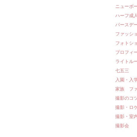
ニューボ
ハーフ成人
バースデー
ファッシ
フォトシ
プロフィ
ライトル
七五三
入園・入
家族 フ
撮影のコ
撮影・ロ
撮影・室
撮影会