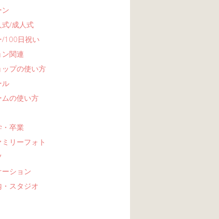
ーン
式/成人式
/100日祝い
ョン関連
ョップの使い方
ール
ームの使い方
学・卒業
ァミリーフォト
ツ
ケーション
内・スタジオ