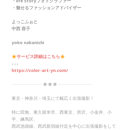
・life storyフォトグラファー
・魅せるファッションアドバイザー
よっこふぉと
中西 容子
yoko nakanishi
サービス詳細はこちら
↓↓↓
https://color-art-yn.com/
┈┈┈┈┈┈┈ ❁ ❁ ❁ ┈┈┈┈┈┈┈┈
東京・神奈川・埼玉にて幅広く出張撮影！
特に田無、東久留米市、西東京、所沢、小金井、小
平、練馬区、
西武池袋線、西武新宿線付近を中心に出張撮影をして