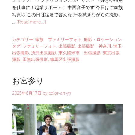
を仕事に！起業サポート！ 中西容子です 今日はご家族
写真♡ この日は猛暑で皆んな 汗を拭きながらの撮影。
…
[Read more…]
カテゴリー:
家族 ファミリーフォト
,
撮影・ロケーション
タグ:
ファミリーフォト
,
出張撮影
,
出張撮影 神奈川
,
埼玉
出張撮影
,
所沢出張撮影
,
東久留米市 出張撮影
,
東京出張
撮影
,
田無出張撮影
,
練馬区出張撮影
お宮参り
2025年6月17日
by
color-art-yn