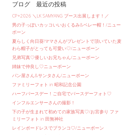
ブログ 最近の投稿
CP+2026 ＼LK SAMYANG ブース出展します！／
男の子っぽいカッコいいおくるみ&ベレー帽！/ニュー
ボーン
夏らしく向日葵!ママさんがプレゼントで頂いていた麦
わら帽子がとっても可愛い♡/ニューボーン
兄弟写真♡優しいお兄ちゃん/ニューボーン
姉妹で仲良し♡ニューボーン
パン屋さん&サンタさん/ニューボーン
ファミリーフォト in 昭和記念公園
ハーフバースデー！ご自宅でバースデーフォト♡
インフルエンサーさんの撮影！
下の子が生まれて初めての家族写真♡/お宮参り ファ
ミリーフォト in 田無神社
レインボードレスでブランコ♡/ニューボーン