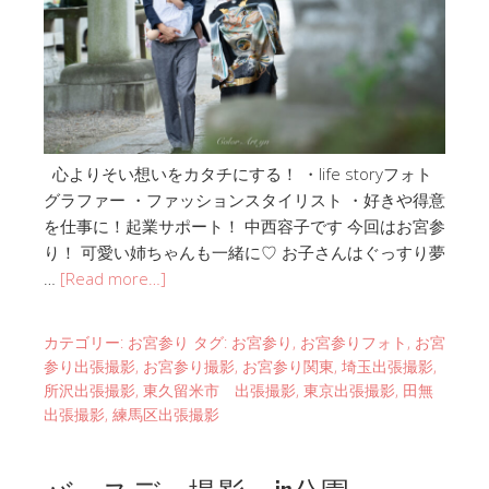
心よりそい想いをカタチにする！ ・life storyフォト
グラファー ・ファッションスタイリスト ・好きや得意
を仕事に！起業サポート！ 中西容子です 今回はお宮参
り！ 可愛い姉ちゃんも一緒に♡ お子さんはぐっすり夢
…
[Read more…]
カテゴリー:
お宮参り
タグ:
お宮参り
,
お宮参りフォト
,
お宮
参り出張撮影
,
お宮参り撮影
,
お宮参り関東
,
埼玉出張撮影
,
所沢出張撮影
,
東久留米市 出張撮影
,
東京出張撮影
,
田無
出張撮影
,
練馬区出張撮影