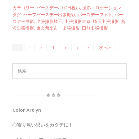
カテゴリー:
バースデー/100日祝い
,
撮影・ロケーション
タグ:
ハーフバースデー出張撮影
,
バースデーフォト
,
バー
スデー撮影
,
出張撮影埼玉
,
出張撮影東京
,
埼玉出張撮影
,
所
沢出張撮影
,
東久留米市 出張撮影
,
田無出張撮影
1
2
3
4
5
6
7
次へ »
┈┈┈┈┈┈┈ ❁ ❁ ❁ ┈┈┈┈┈┈┈┈
Color Art yn
心寄り添い思いをカタチに！