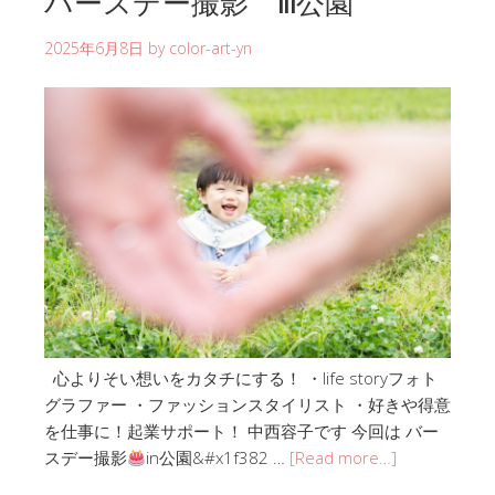
バースデー撮影 in公園
2025年6月8日
by
color-art-yn
心よりそい想いをカタチにする！ ・life storyフォト
グラファー ・ファッションスタイリスト ・好きや得意
を仕事に！起業サポート！ 中西容子です 今回は バー
スデー撮影
in公園&#x1f382 …
[Read more…]