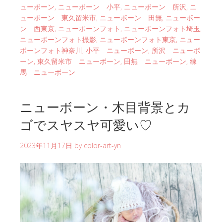
ューボーン
,
ニューボーン 小平
,
ニューボーン 所沢
,
ニ
ューボーン 東久留米市
,
ニューボーン 田無
,
ニューボー
ン 西東京
,
ニューボーンフォト
,
ニューボーンフォト埼玉
,
ニューボーンフォト撮影
,
ニューボーンフォト東京
,
ニュー
ボーンフォト神奈川
,
小平 ニューボーン
,
所沢 ニューボ
ーン
,
東久留米市 ニューボーン
,
田無 ニューボーン
,
練
馬 ニューボーン
ニューボーン・木目背景とカ
ゴでスヤスヤ可愛い♡
2023年11月17日
by
color-art-yn