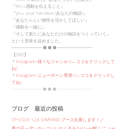
『Art→感動を伝えること』
『yn→ your narrative (あなたの物語)』
『あなたらしい個性を活かしてほしい』
『感動を一緒に』
『そして新たにあなただけの物語をつくっていく』
という意味を込めました。
┈┈┈┈┈┈┈ ❁ ❁ ❁ ┈┈┈┈┈┈┈┈
【SNS】
＊
Instagram<
様々なジャンル
>(←ココをクリックして
ね)
＊
Instagram<ニューボーン専用>(←ココをクリックし
てね)
┈┈┈┈┈┈┈ ❁ ❁ ❁ ┈┈┈┈┈┈┈┈
ブログ 最近の投稿
CP+2026 ＼LK SAMYANG ブース出展します！／
男の子っぽいカッコいいおくるみ&ベレー帽！/ニュー