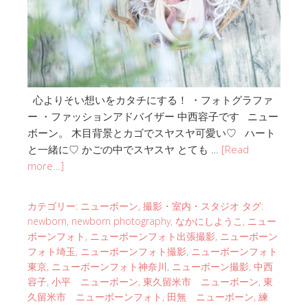
心よりそい想いをカタチにする！ ・フォトグラファ
ー ・ファッションアドバイザー 中西容子です ニュー
ボーン。 木目背景とカゴでスヤスヤ可愛い♡ ハート
と一緒に♡ かごの中でスヤスヤ とても …
[Read
more…]
カテゴリー:
ニューボーン
,
撮影・室内・スタジオ
タグ:
newborn
,
newborn photography
,
なかにしようこ
,
ニュー
ボーンフォト
,
ニューボーンフォト出張撮影
,
ニューボーン
フォト埼玉
,
ニューボーンフォト撮影
,
ニューボーンフォト
東京
,
ニューボーンフォト神奈川
,
ニューボーン撮影
,
中西
容子
,
小平 ニューボーン
,
東久留米市 ニューボーン
,
東
久留米市 ニューボーンフォト
,
田無 ニューボーン
,
練