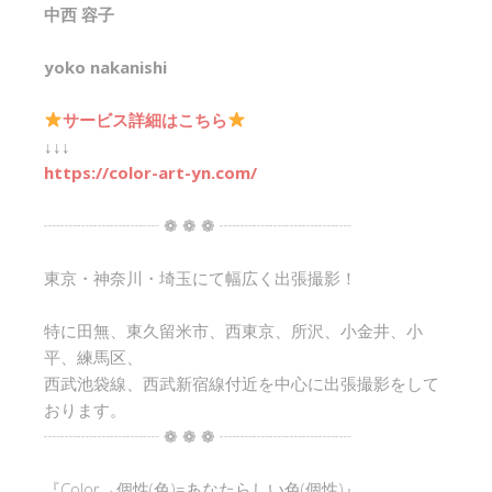
中西 容子
yoko nakanishi
サービス詳細はこちら
↓↓↓
https://color-art-yn.com/
┈┈┈┈┈┈┈ ❁ ❁ ❁ ┈┈┈┈┈┈┈┈
東京・神奈川・埼玉にて幅広く出張撮影！
特に田無、東久留米市、西東京、所沢、小金井、小
平、練馬区、
西武池袋線、西武新宿線付近を中心に出張撮影をして
おります。
┈┈┈┈┈┈┈ ❁ ❁ ❁ ┈┈┈┈┈┈┈┈
『Color→個性(色)=あなたらしい色(個性)』