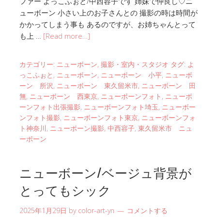
ファー よっこふぉと/中西容子です 姉妹で仲良し♡ニ
ューボーン 小さい上のお子さんとの 撮影の時は時間が
かかってしまう事も あるのですが、お姉ちゃんとって
も上 …
[Read more…]
カテゴリー:
ニューボーン
,
撮影・室内・スタジオ
タグ:
よ
っこふぉと
,
ニューボーン
,
ニューボーン 小平
,
ニューボ
ーン 所沢
,
ニューボーン 東久留米市
,
ニューボーン 田
無
,
ニューボーン 西東京
,
ニューボーンフォト
,
ニューボ
ーンフォト出張撮影
,
ニューボーンフォト埼玉
,
ニューボー
ンフォト撮影
,
ニューボーンフォト東京
,
ニューボーンフォ
ト神奈川
,
ニューボーン撮影
,
中西容子
,
東久留米市 ニュ
ーボーン
ニューボーン/ベージュ背景が
とってもシック
2025年1月29日
by
color-art-yn
コメントする