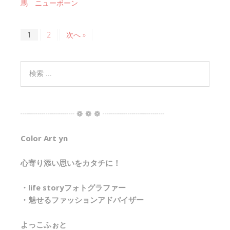
馬 ニューボーン
1
2
次へ »
┈┈┈┈┈┈┈ ❁ ❁ ❁ ┈┈┈┈┈┈┈┈
Color Art yn
心寄り添い思いをカタチに！
・life storyフォトグラファー
・魅せるファッションアドバイザー
よっこふぉと