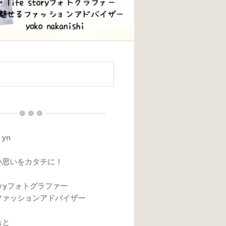
┈┈ ❁ ❁ ❁ ┈┈┈┈┈┈┈┈
 yn
い思いをカタチに！
storyフォトグラファー
ファッションアドバイザー
ぉと