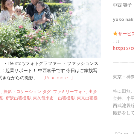
中西 容子
yoko nak
サービ
↓↓↓
https://c
┈┈┈┈┈
life storyフォトグラファー ・ファッションス
に！起業サポート！ 中西容子です 今日はご家族写
東京・神
拭きながらの撮影。 …
[Read more…]
特に田無
ト
,
撮影・ロケーション
タグ:
ファミリーフォト
,
出張
金井、小
影
,
所沢出張撮影
,
東久留米市 出張撮影
,
東京出張撮
西武池袋
撮影をし
┈┈┈┈┈
『Color