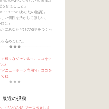
感動を伝えること』
ur narrative (あなたの物語)』
らしい個性を活かしてほしい』
一緒に』
新たにあなただけの物語をつくっ
味を込めました。
┈┈ ❁ ❁ ❁ ┈┈┈┈┈┈┈┈
am<
様々なジャンル
>(←ココをク
ね)
agram<ニューボーン専用>(←ココを
てね)
┈┈ ❁ ❁ ❁ ┈┈┈┈┈┈┈┈
 最近の投稿
6 ＼LK SAMYANG ブース出展しま