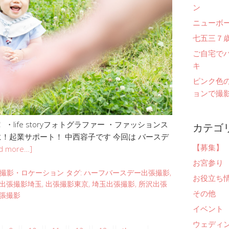
ン
ニューボ
七五三７
ご自宅で
キ
ピンク色
ョンで撮影
カテゴ
life storyフォトグラファー ・ファッションス
！起業サポート！ 中西容子です 今回は バースデ
【募集】
d more…]
お宮参り
撮影・ロケーション
タグ:
ハーフバースデー出張撮影
,
お役立ち
出張撮影埼玉
,
出張撮影東京
,
埼玉出張撮影
,
所沢出張
その他
張撮影
イベント
ウェディ