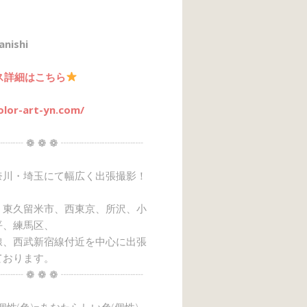
anishi
ス詳細はこちら
olor-art-yn.com/
┈┈ ❁ ❁ ❁ ┈┈┈┈┈┈┈┈
奈川・埼玉にて幅広く出張撮影！
、東久留米市、西東京、所沢、小
平、練馬区、
線、西武新宿線付近を中心に出張
ております。
┈┈ ❁ ❁ ❁ ┈┈┈┈┈┈┈┈
→個性(色)=あなたらしい色(個性)』