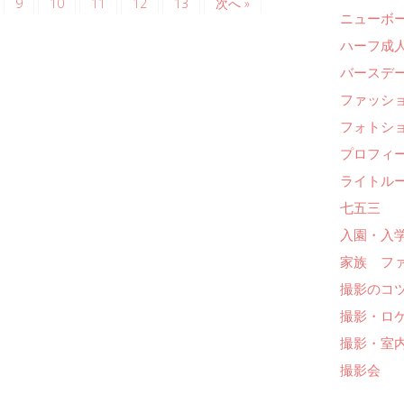
9
10
11
12
13
次へ »
ニューボ
ハーフ成人
バースデー
ファッシ
フォトシ
プロフィ
ライトル
七五三
入園・入
家族 フ
撮影のコ
撮影・ロ
撮影・室
撮影会