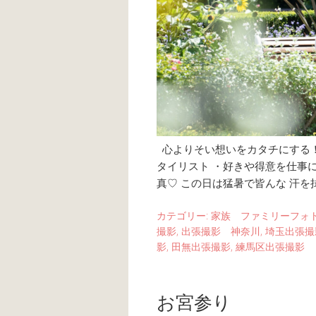
心よりそい想いをカタチにする！ ・
タイリスト ・好きや得意を仕事
真♡ この日は猛暑で皆んな 汗を
カテゴリー:
家族 ファミリーフォ
撮影
,
出張撮影 神奈川
,
埼玉出張撮
影
,
田無出張撮影
,
練馬区出張撮影
お宮参り