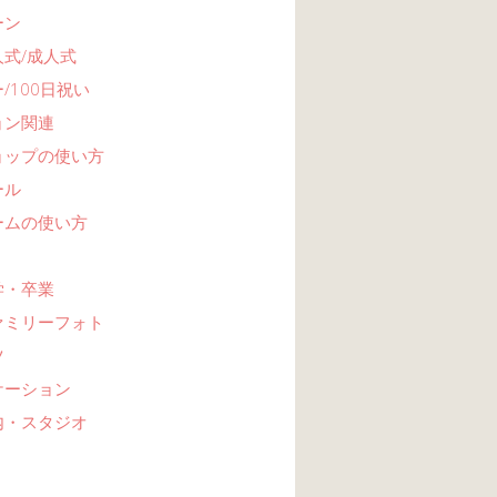
ーン
式/成人式
/100日祝い
ョン関連
ョップの使い方
ール
ームの使い方
学・卒業
ァミリーフォト
ツ
ケーション
内・スタジオ