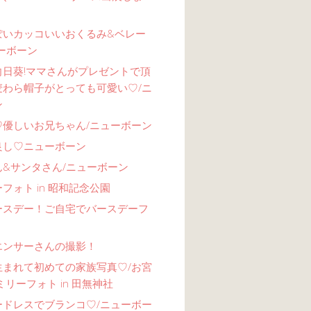
ぽいカッコいいおくるみ&ベレー
ーボーン
向日葵!ママさんがプレゼントで頂
麦わら帽子がとっても可愛い♡/ニ
ン
♡優しいお兄ちゃん/ニューボーン
良し♡ニューボーン
ん&サンタさん/ニューボーン
フォト in 昭和記念公園
ースデー！ご自宅でバースデーフ
エンサーさんの撮影！
生まれて初めての家族写真♡/お宮
ミリーフォト in 田無神社
ードレスでブランコ♡/ニューボー