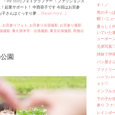
life storyフォトグラファー ・ファッションス
す！／
に！起業サポート！ 中西容子です 今回はお宮参
男の子っ
お子さんはぐっすり夢 …
[Read more…]
帽！/ニュ
り
,
お宮参りフォト
,
お宮参り出張撮影
,
お宮参り撮影
,
夏らしく
張撮影
,
東久留米市 出張撮影
,
東京出張撮影
,
田無出
いていた
ューボー
兄弟写真
n公園
姉妹で仲
パン屋さ
ファミリー
ハーフバ
ォト♡
インフル
下の子が
参り ファ
レインボ