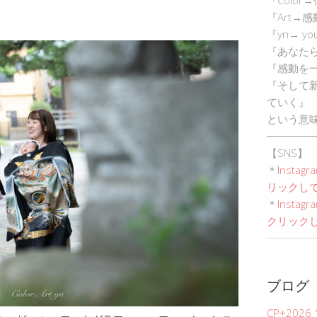
『Art→
『yn→ yo
『あなた
『感動を
『そして
ていく』
という意
┈┈┈┈┈
【SNS】
＊
Instagr
リックして
＊
Inst
クリックし
┈┈┈┈┈
ブログ
CP+202