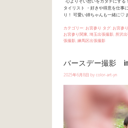
心よりそい想いをカタチにする！ ・
タイリスト ・好きや得意を仕事
り！ 可愛い姉ちゃんも一緒に♡ 
カテゴリー:
お宮参り
タグ:
お宮参
お宮参り関東
,
埼玉出張撮影
,
所沢出
張撮影
,
練馬区出張撮影
バースデー撮影 i
2025年6月8日
by
color-art-yn