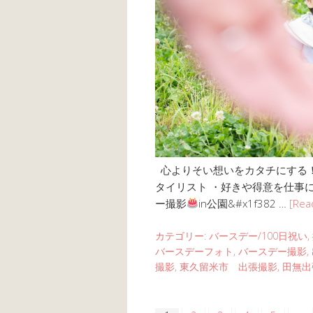
心よりそい想いをカタチにする！ ・
タイリスト ・好きや得意を仕事に
ー撮影
in公園&#x1f382 …
[Rea
カテゴリー:
バースデー/100日祝い
,
バースデーフォト
,
バースデー撮影
,
撮影
,
東久留米市 出張撮影
,
田無出