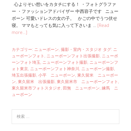
心よりそい想いをカタチにする！ ・フォトグラファ
ー ・ファッションアドバイザー 中西容子です ニュー
ボーン 可愛いドレスの女の子。 かごの中でうつ伏せ
寝。 ママもとっても気に入って下さいま …
[Read
more…]
カテゴリー:
ニューボーン
,
撮影・室内・スタジオ
タグ:
ニ
ューボーンフォト
,
ニューボーンフォト出張撮影
,
ニューボ
ーンフォト埼玉
,
ニューボーンフォト撮影
,
ニューボーンフ
ォト東京
,
ニューボーンフォト神奈川
,
ニューボーン撮影
,
埼玉出張撮影
,
小平 ニューボーン
,
東久留米 ニューボー
ン
,
東久留米 出張撮影
,
東久留米市 ニューボーンフォト
,
東久留米市フォトスタジオ
,
田無 ニューボーン
,
練馬 ニ
ューボーン