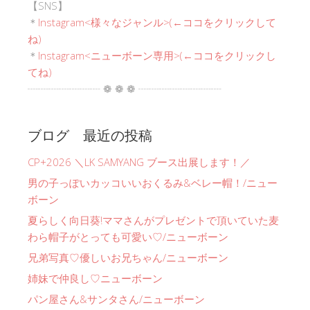
【SNS】
＊
Instagram<
様々なジャンル
>(←ココをクリックして
ね)
＊
Instagram<ニューボーン専用>(←ココをクリックし
てね)
┈┈┈┈┈┈┈ ❁ ❁ ❁ ┈┈┈┈┈┈┈┈
ブログ 最近の投稿
CP+2026 ＼LK SAMYANG ブース出展します！／
男の子っぽいカッコいいおくるみ&ベレー帽！/ニュー
ボーン
夏らしく向日葵!ママさんがプレゼントで頂いていた麦
わら帽子がとっても可愛い♡/ニューボーン
兄弟写真♡優しいお兄ちゃん/ニューボーン
姉妹で仲良し♡ニューボーン
パン屋さん&サンタさん/ニューボーン