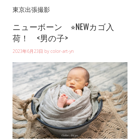
東京出張撮影
ニューボーン ⭐︎NEWカゴ入
荷！ <男の子>
2023年6月23日
by
color-art-yn