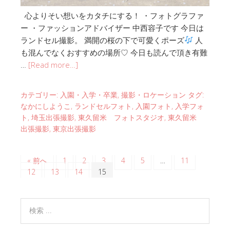
心よりそい想いをカタチにする！ ・フォトグラファ
ー ・ファッションアドバイザー 中西容子です 今日は
ランドセル撮影。 満開の桜の下で可愛くポーズ
人
も混んでなくおすすめの場所♡ 今日も読んで頂き有難
…
[Read more…]
カテゴリー:
入園・入学・卒業
,
撮影・ロケーション
タグ:
なかにしようこ
,
ランドセルフォト
,
入園フォト
,
入学フォ
ト
,
埼玉出張撮影
,
東久留米 フォトスタジオ
,
東久留米
出張撮影
,
東京出張撮影
« 前へ
1
2
3
4
5
…
11
12
13
14
15