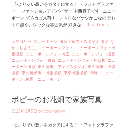
心よりそい想いをカタチにする！ ・フォトグラファ
ー ・ファッションアドバイザー 中西容子です ニュー
ボーン NEWカゴ入荷！ レトロなバケツかごなので レ
トロ感や、シックな雰囲気が 好きな …
[Read more…]
カテゴリー:
ニューボーン
,
撮影・室内・スタジオ
タグ:
な
かにしようこ
,
ニューボーンフォト
,
ニューボーンフォト出
張撮影
,
ニューボーンフォト埼玉
,
ニューボーンフォト撮影
,
ニューボーンフォト東京
,
ニューボーンフォト神奈川
,
ニュ
ーボーン撮影
,
東久留米 フォトスタジオ
,
東久留米 出張
撮影
,
東久留米市 出張撮影
,
東京出張撮影
,
田無 ニュー
ボーン
,
練馬 ニューボーン
ポピーのお花畑で家族写真
2023年6月5日
by
color-art-yn
心よりそい想いをカタチにする！ ・フォトグラファ