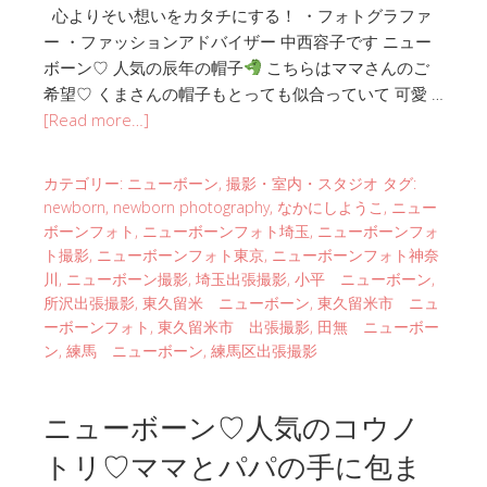
心よりそい想いをカタチにする！ ・フォトグラファ
ー ・ファッションアドバイザー 中西容子です ニュー
ボーン♡ 人気の辰年の帽子
こちらはママさんのご
希望♡ くまさんの帽子もとっても似合っていて 可愛 …
[Read more…]
カテゴリー:
ニューボーン
,
撮影・室内・スタジオ
タグ:
newborn
,
newborn photography
,
なかにしようこ
,
ニュー
ボーンフォト
,
ニューボーンフォト埼玉
,
ニューボーンフォ
ト撮影
,
ニューボーンフォト東京
,
ニューボーンフォト神奈
川
,
ニューボーン撮影
,
埼玉出張撮影
,
小平 ニューボーン
,
所沢出張撮影
,
東久留米 ニューボーン
,
東久留米市 ニュ
ーボーンフォト
,
東久留米市 出張撮影
,
田無 ニューボー
ン
,
練馬 ニューボーン
,
練馬区出張撮影
ニューボーン♡人気のコウノ
トリ♡ママとパパの手に包ま