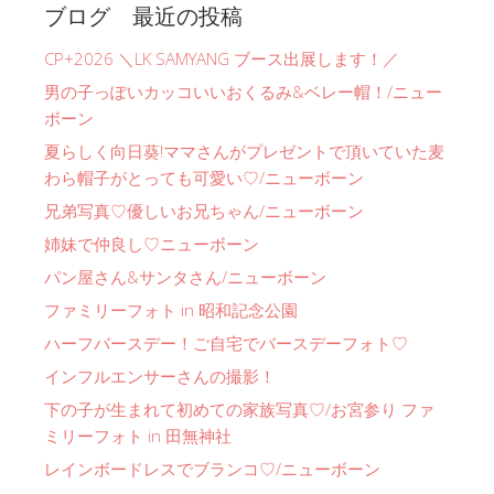
ブログ 最近の投稿
CP+2026 ＼LK SAMYANG ブース出展します！／
男の子っぽいカッコいいおくるみ&ベレー帽！/ニュー
ボーン
夏らしく向日葵!ママさんがプレゼントで頂いていた麦
わら帽子がとっても可愛い♡/ニューボーン
兄弟写真♡優しいお兄ちゃん/ニューボーン
姉妹で仲良し♡ニューボーン
パン屋さん&サンタさん/ニューボーン
ファミリーフォト in 昭和記念公園
ハーフバースデー！ご自宅でバースデーフォト♡
インフルエンサーさんの撮影！
下の子が生まれて初めての家族写真♡/お宮参り ファ
ミリーフォト in 田無神社
レインボードレスでブランコ♡/ニューボーン