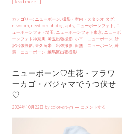
[Read more…]
カテゴリー:
ニューボーン
,
撮影・室内・スタジオ
タグ:
newborn
,
newborn photography
,
ニューボーンフォト
,
ニ
ューボーンフォト埼玉
,
ニューボーンフォト東京
,
ニューボ
ーンフォト神奈川
,
埼玉出張撮影
,
小平 ニューボーン
,
所
沢出張撮影
,
東久留米 出張撮影
,
田無 ニューボーン
,
練
馬 ニューボーン
,
練馬区出張撮影
ニューボーン♡生花・フラワ
ーカゴ・パジャマでうつ伏せ
♡
2024年10月22日
by
color-art-yn
コメントする