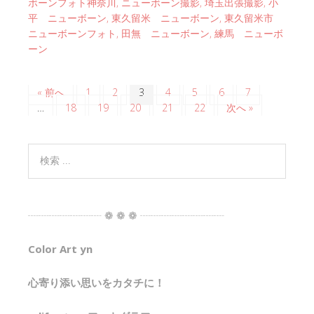
ボーンフォト神奈川
,
ニューボーン撮影
,
埼玉出張撮影
,
小
平 ニューボーン
,
東久留米 ニューボーン
,
東久留米市
ニューボーンフォト
,
田無 ニューボーン
,
練馬 ニューボ
ーン
« 前へ
1
2
3
4
5
6
7
…
18
19
20
21
22
次へ »
┈┈┈┈┈┈┈ ❁ ❁ ❁ ┈┈┈┈┈┈┈┈
Color Art yn
心寄り添い思いをカタチに！