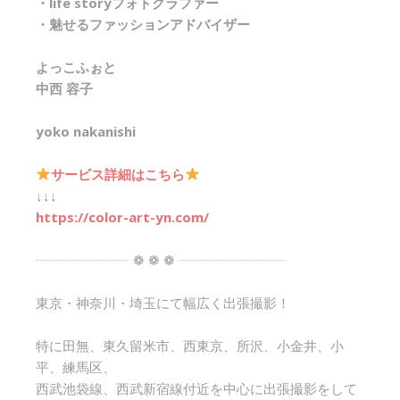
・life storyフォトグラファー
・魅せるファッションアドバイザー
よっこふぉと
中西 容子
yoko nakanishi
サービス詳細はこちら
↓↓↓
https://color-art-yn.com/
┈┈┈┈┈┈┈ ❁ ❁ ❁ ┈┈┈┈┈┈┈┈
東京・神奈川・埼玉にて幅広く出張撮影！
特に田無、東久留米市、西東京、所沢、小金井、小
平、練馬区、
西武池袋線、西武新宿線付近を中心に出張撮影をして