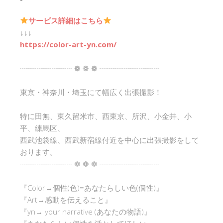
サービス詳細はこちら
↓↓↓
https://color-art-yn.com/
┈┈┈┈┈┈┈ ❁ ❁ ❁ ┈┈┈┈┈┈┈┈
東京・神奈川・埼玉にて幅広く出張撮影！
特に田無、東久留米市、西東京、所沢、小金井、小
平、練馬区、
西武池袋線、西武新宿線付近を中心に出張撮影をして
おります。
┈┈┈┈┈┈┈ ❁ ❁ ❁ ┈┈┈┈┈┈┈┈
『Color→個性(色)=あなたらしい色(個性)』
『Art→感動を伝えること』
『yn→ your narrative (あなたの物語)』