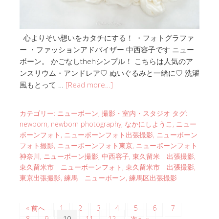
心よりそい想いをカタチにする！ ・フォトグラファ
ー ・ファッションアドバイザー 中西容子です ニュー
ボーン。 かごなしthehシンプル！ こちらは人気のア
ンスリウム・アンドレア♡ ぬいぐるみと一緒に♡ 洗濯
風もとって …
[Read more…]
カテゴリー:
ニューボーン
,
撮影・室内・スタジオ
タグ:
newborn
,
newborn photography
,
なかにしようこ
,
ニュー
ボーンフォト
,
ニューボーンフォト出張撮影
,
ニューボーン
フォト撮影
,
ニューボーンフォト東京
,
ニューボーンフォト
神奈川
,
ニューボーン撮影
,
中西容子
,
東久留米 出張撮影
,
東久留米市 ニューボーンフォト
,
東久留米市 出張撮影
,
東京出張撮影
,
練馬 ニューボーン
,
練馬区出張撮影
« 前へ
1
2
3
4
5
6
7
8
9
10
11
12
次へ »