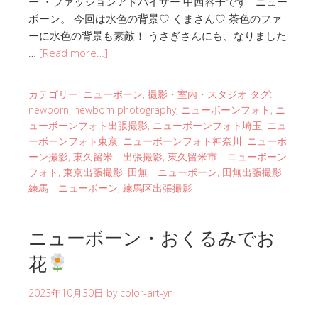
ー ・ファッションアドバイザー 中西容子です ニュー
ボーン。 今回は水色の背景♡ くまさん♡ 茶色のファ
ーに水色の背景も素敵！ うさぎさんにも、なりました
…
[Read more…]
カテゴリー:
ニューボーン
,
撮影・室内・スタジオ
タグ:
newborn
,
newborn photography
,
ニューボーンフォト
,
ニ
ューボーンフォト出張撮影
,
ニューボーンフォト埼玉
,
ニュ
ーボーンフォト東京
,
ニューボーンフォト神奈川
,
ニューボ
ーン撮影
,
東久留米 出張撮影
,
東久留米市 ニューボーン
フォト
,
東京出張撮影
,
田無 ニューボーン
,
田無出張撮影
,
練馬 ニューボーン
,
練馬区出張撮影
ニューボーン・おくるみでお
花
2023年10月30日
by
color-art-yn