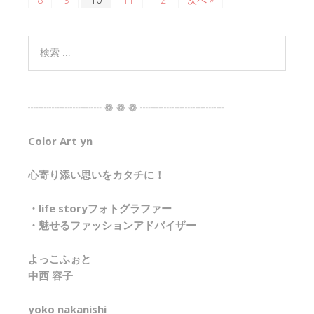
┈┈┈┈┈┈┈ ❁ ❁ ❁ ┈┈┈┈┈┈┈┈
Color Art yn
心寄り添い思いをカタチに！
・life storyフォトグラファー
・魅せるファッションアドバイザー
よっこふぉと
中西 容子
yoko nakanishi