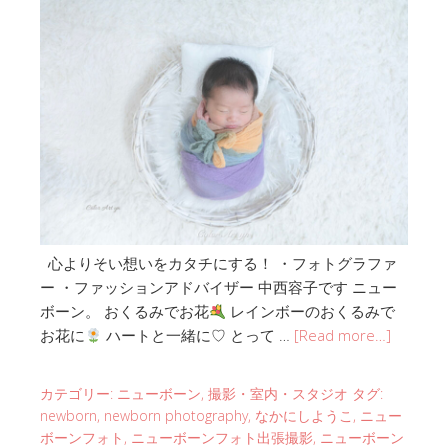
心よりそい想いをカタチにする！ ・フォトグラファ
ー ・ファッションアドバイザー 中西容子です ニュー
ボーン。 おくるみでお花
レインボーのおくるみで
お花に
ハートと一緒に♡ とって …
[Read more…]
カテゴリー:
ニューボーン
,
撮影・室内・スタジオ
タグ:
newborn
,
newborn photography
,
なかにしようこ
,
ニュー
ボーンフォト
,
ニューボーンフォト出張撮影
,
ニューボーン