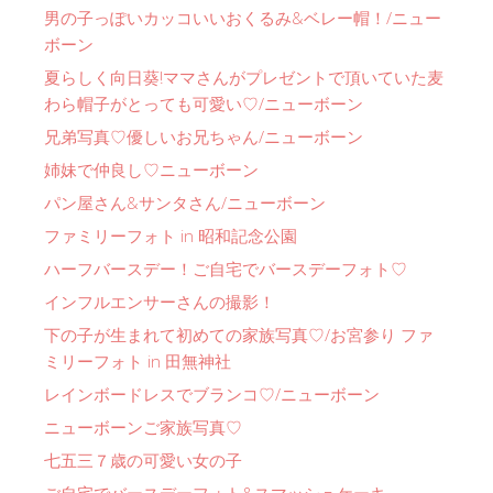
男の子っぽいカッコいいおくるみ&ベレー帽！/ニュー
ボーン
夏らしく向日葵!ママさんがプレゼントで頂いていた麦
わら帽子がとっても可愛い♡/ニューボーン
兄弟写真♡優しいお兄ちゃん/ニューボーン
姉妹で仲良し♡ニューボーン
パン屋さん&サンタさん/ニューボーン
ファミリーフォト in 昭和記念公園
ハーフバースデー！ご自宅でバースデーフォト♡
インフルエンサーさんの撮影！
下の子が生まれて初めての家族写真♡/お宮参り ファ
ミリーフォト in 田無神社
レインボードレスでブランコ♡/ニューボーン
ニューボーンご家族写真♡
七五三７歳の可愛い女の子