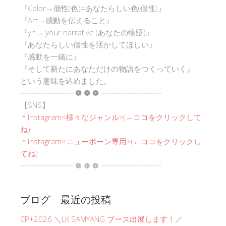
『Color→個性(色)=あなたらしい色(個性)』
『Art→感動を伝えること』
『yn→ your narrative (あなたの物語)』
『あなたらしい個性を活かしてほしい』
『感動を一緒に』
『そして新たにあなただけの物語をつくっていく』
という意味を込めました。
┈┈┈┈┈┈┈ ❁ ❁ ❁ ┈┈┈┈┈┈┈┈
【SNS】
＊
Instagram<
様々なジャンル
>(←ココをクリックして
ね)
＊
Instagram<ニューボーン専用>(←ココをクリックし
てね)
┈┈┈┈┈┈┈ ❁ ❁ ❁ ┈┈┈┈┈┈┈┈
ブログ 最近の投稿
CP+2026 ＼LK SAMYANG ブース出展します！／