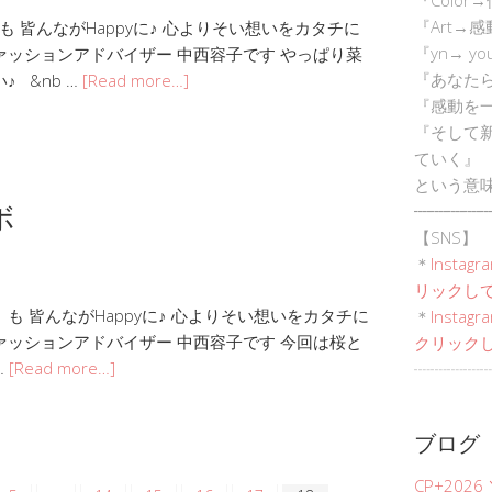
『Art→
 皆んながHappyに♪ 心よりそい想いをカタチに
『yn→ yo
ァッションアドバイザー 中西容子です やっぱり菜
『あなた
 &nb …
[Read more…]
『感動を
『そして
ていく』
という意
ボ
┈┈┈┈┈
【SNS】
＊
Instagr
リックして
 皆んながHappyに♪ 心よりそい想いをカタチに
＊
Inst
ァッションアドバイザー 中西容子です 今回は桜と
クリックし
…
[Read more…]
┈┈┈┈┈
ブログ
CP+202