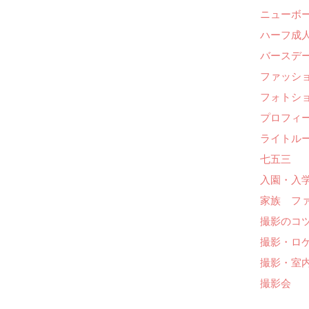
ニューボ
ハーフ成人
バースデー
ファッシ
フォトシ
プロフィ
ライトル
七五三
入園・入
家族 フ
撮影のコ
撮影・ロ
撮影・室
撮影会