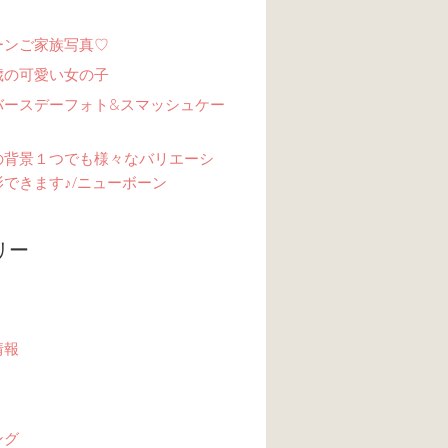
ーンご家族写真♡
歳の可愛い女の子
バースデーフォト&スマッシュケー
の背景１つでも様々なバリエーシ
できます♪/ニューボーン
リー
情報
ング