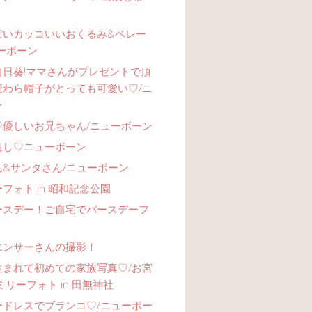
ぽいカッコいいおくるみ&ベレー
ーボーン
向日葵!ママさんがプレゼントで頂
麦わら帽子がとっても可愛い♡/ニ
ン
♡優しいお兄ちゃん/ニューボーン
良し♡ニューボーン
ん&サンタさん/ニューボーン
フォト in 昭和記念公園
ースデー！ご自宅でバースデーフ
エンサーさんの撮影！
生まれて初めての家族写真♡/お宮
ミリーフォト in 田無神社
ードレスでブランコ♡/ニューボー