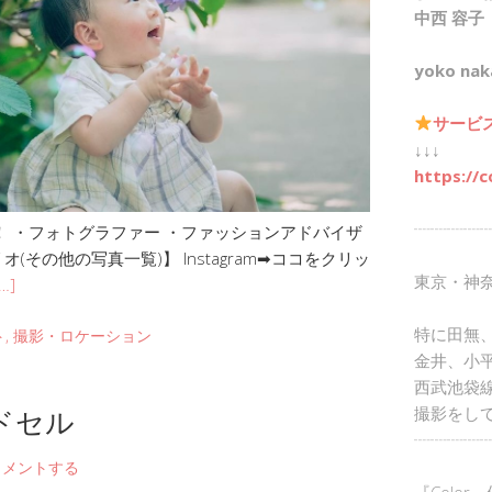
中西 容子
yoko nak
サービ
↓↓↓
https://c
┈┈┈┈┈
 ・フォトグラファー ・ファッションアドバイザ
その他の写真一覧)】 Instagram➡︎ココをクリッ
東京・神
…]
特に田無
ト
,
撮影・ロケーション
金井、小
西武池袋
ドセル
撮影をし
┈┈┈┈┈
コメントする
『Color