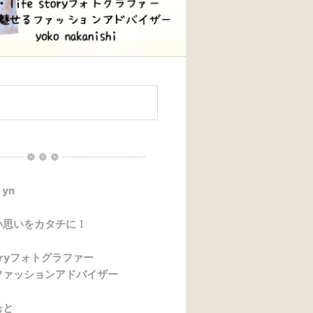
┈┈ ❁ ❁ ❁ ┈┈┈┈┈┈┈┈
 yn
い思いをカタチに！
storyフォトグラファー
ファッションアドバイザー
ぉと