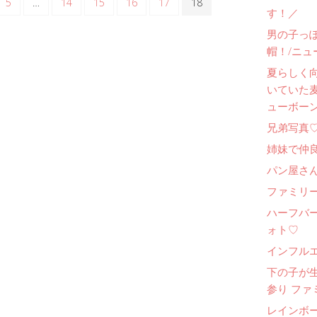
5
…
14
15
16
17
18
す！／
男の子っ
帽！/ニュ
夏らしく
いていた
ューボー
兄弟写真
姉妹で仲
パン屋さ
ファミリー
ハーフバ
ォト♡
インフル
下の子が
参り ファ
レインボ