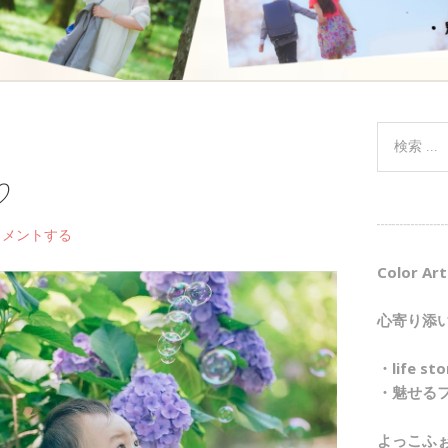
♡
┈┈┈┈┈
コメントする
Color Art
心寄り添
・life 
・魅せる
よっこふ