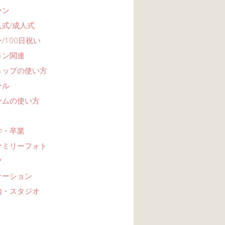
ーン
式/成人式
/100日祝い
ョン関連
ョップの使い方
ール
ームの使い方
学・卒業
ァミリーフォト
ツ
ケーション
内・スタジオ