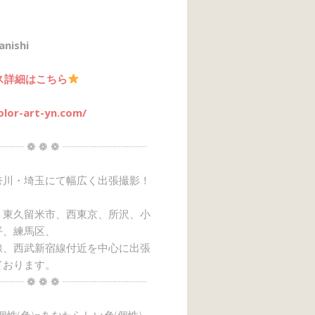
anishi
ス詳細はこちら
olor-art-yn.com/
┈┈ ❁ ❁ ❁ ┈┈┈┈┈┈┈┈
奈川・埼玉にて幅広く出張撮影！
、東久留米市、西東京、所沢、小
平、練馬区、
線、西武新宿線付近を中心に出張
ております。
┈┈ ❁ ❁ ❁ ┈┈┈┈┈┈┈┈
→個性(色)=あなたらしい色(個性)』