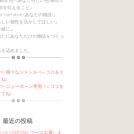
感動を伝えること』
ur narrative (あなたの物語)』
らしい個性を活かしてほしい』
一緒に』
新たにあなただけの物語をつくっ
味を込めました。
┈┈ ❁ ❁ ❁ ┈┈┈┈┈┈┈┈
am<
様々なジャンル
>(←ココをク
ね)
agram<ニューボーン専用>(←ココを
てね)
┈┈ ❁ ❁ ❁ ┈┈┈┈┈┈┈┈
 最近の投稿
6 ＼LK SAMYANG ブース出展しま