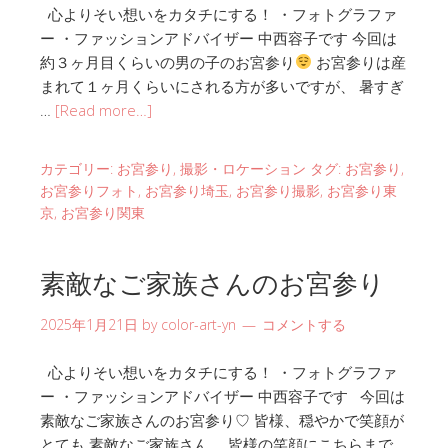
心よりそい想いをカタチにする！ ・フォトグラファ
ー ・ファッションアドバイザー 中西容子です 今回は
約３ヶ月目くらいの男の子のお宮参り
お宮参りは産
まれて１ヶ月くらいにされる方が多いですが、 暑すぎ
…
[Read more…]
カテゴリー:
お宮参り
,
撮影・ロケーション
タグ:
お宮参り
,
お宮参りフォト
,
お宮参り埼玉
,
お宮参り撮影
,
お宮参り東
京
,
お宮参り関東
素敵なご家族さんのお宮参り
2025年1月21日
by
color-art-yn
コメントする
心よりそい想いをカタチにする！ ・フォトグラファ
ー ・ファッションアドバイザー 中西容子です 今回は
素敵なご家族さんのお宮参り♡ 皆様、穏やかで笑顔が
とても 素敵なご家族さん。 皆様の笑顔にこちらまで …