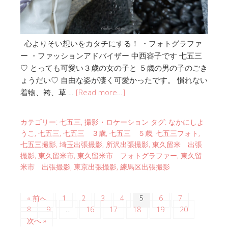
心よりそい想いをカタチにする！ ・フォトグラファ
ー ・ファッションアドバイザー 中西容子です 七五三
♡ とっても可愛い３歳の女の子と ５歳の男の子のごき
ょうだい♡ 自由な姿が凄く可愛かったです。 慣れない
着物、袴、草 …
[Read more…]
カテゴリー:
七五三
,
撮影・ロケーション
タグ:
なかにしよ
うこ
,
七五三
,
七五三 ３歳
,
七五三 ５歳
,
七五三フォト
,
七五三撮影
,
埼玉出張撮影
,
所沢出張撮影
,
東久留米 出張
撮影
,
東久留米市
,
東久留米市 フォトグラファー
,
東久留
米市 出張撮影
,
東京出張撮影
,
練馬区出張撮影
« 前へ
1
2
3
4
5
6
7
8
9
…
16
17
18
19
20
次へ »