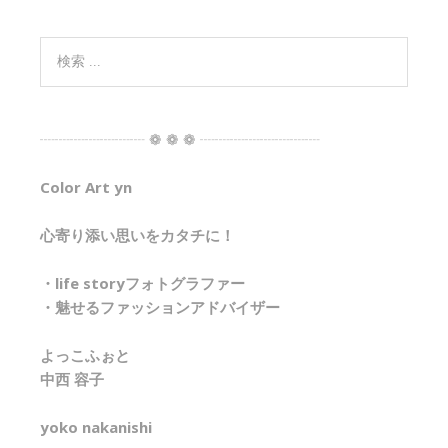
┈┈┈┈┈┈┈ ❁ ❁ ❁ ┈┈┈┈┈┈┈┈
Color Art yn
心寄り添い思いをカタチに！
・life storyフォトグラファー
・魅せるファッションアドバイザー
よっこふぉと
中西 容子
yoko nakanishi