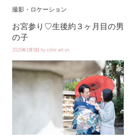
撮影・ロケーション
お宮参り♡生後約３ヶ月目の男
の子
2025年3月9日
by
color-art-yn