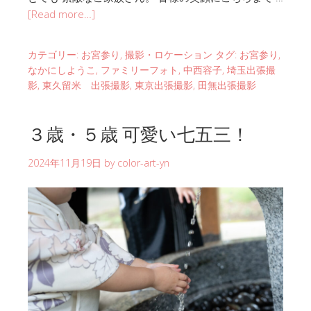
[Read more…]
カテゴリー:
お宮参り
,
撮影・ロケーション
タグ:
お宮参り
,
なかにしようこ
,
ファミリーフォト
,
中西容子
,
埼玉出張撮
影
,
東久留米 出張撮影
,
東京出張撮影
,
田無出張撮影
３歳・５歳 可愛い七五三！
2024年11月19日
by
color-art-yn