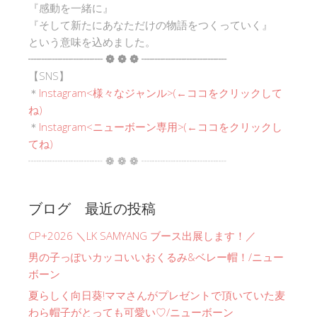
『感動を一緒に』
『そして新たにあなただけの物語をつくっていく』
という意味を込めました。
┈┈┈┈┈┈┈ ❁ ❁ ❁ ┈┈┈┈┈┈┈┈
【SNS】
＊
Instagram<
様々なジャンル
>(←ココをクリックして
ね)
＊
Instagram<ニューボーン専用>(←ココをクリックし
てね)
┈┈┈┈┈┈┈ ❁ ❁ ❁ ┈┈┈┈┈┈┈┈
ブログ 最近の投稿
CP+2026 ＼LK SAMYANG ブース出展します！／
男の子っぽいカッコいいおくるみ&ベレー帽！/ニュー
ボーン
夏らしく向日葵!ママさんがプレゼントで頂いていた麦
わら帽子がとっても可愛い♡/ニューボーン