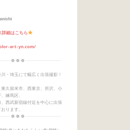
anishi
ス詳細はこちら
olor-art-yn.com/
┈┈ ❁ ❁ ❁ ┈┈┈┈┈┈┈┈
奈川・埼玉にて幅広く出張撮影！
、東久留米市、西東京、所沢、小
平、練馬区、
線、西武新宿線付近を中心に出張
ております。
┈┈ ❁ ❁ ❁ ┈┈┈┈┈┈┈┈
→個性(色)=あなたらしい色(個性)』