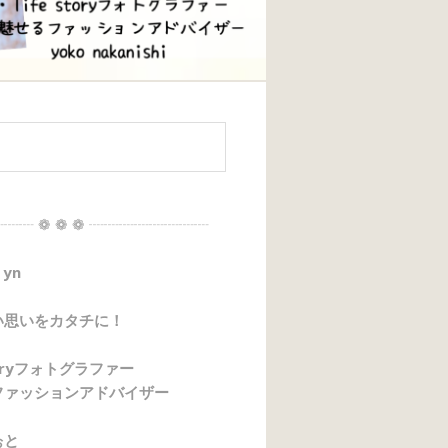
┈┈ ❁ ❁ ❁ ┈┈┈┈┈┈┈┈
 yn
い思いをカタチに！
storyフォトグラファー
ファッションアドバイザー
ぉと