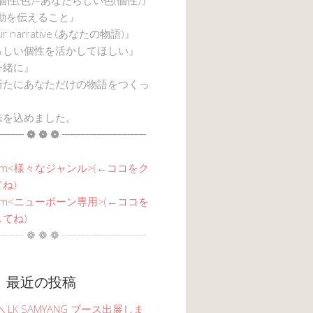
感動を伝えること』
ur narrative (あなたの物語)』
らしい個性を活かしてほしい』
一緒に』
新たにあなただけの物語をつくっ
味を込めました。
┈┈ ❁ ❁ ❁ ┈┈┈┈┈┈┈┈
am<
様々なジャンル
>(←ココをク
ね)
agram<ニューボーン専用>(←ココを
てね)
┈┈ ❁ ❁ ❁ ┈┈┈┈┈┈┈┈
 最近の投稿
6 ＼LK SAMYANG ブース出展しま