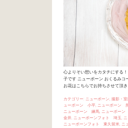
心よりそい想いをカタチにする！ li
子です ニューボーン おくるみコ
お花はこちらでお持ちさせて頂きま
カテゴリー:
ニューボーン
,
撮影・室
ューボーン 小平
,
ニューボーン 
ニューボーン 練馬
,
ニューボーン
金井
,
ニューボーンフォト 埼玉
,
ニ
ニューボーンフォト 東久留米
,
ニ