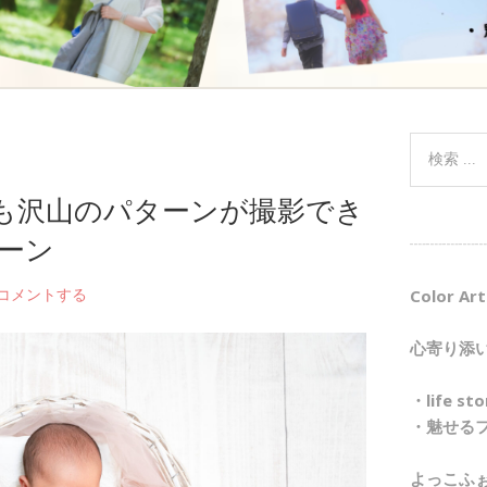
も沢山のパターンが撮影でき
ーン
┈┈┈┈┈
コメントする
Color Art
心寄り添
・life 
・魅せる
よっこふ