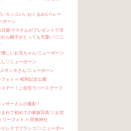
ぽいカッコいいおくるみ&ベレー
ーボーン
向日葵!ママさんがプレゼントで頂
麦わら帽子がとっても可愛い♡/ニ
ン
♡優しいお兄ちゃん/ニューボーン
良し♡ニューボーン
ん&サンタさん/ニューボーン
フォト in 昭和記念公園
ースデー！ご自宅でバースデーフ
エンサーさんの撮影！
生まれて初めての家族写真♡/お宮
ミリーフォト in 田無神社
ードレスでブランコ♡/ニューボー