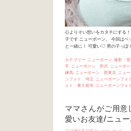
心よりそい想いをカタチにする！ li
子です ニューボーン。 今回はベ
と一緒に！ 可愛い♡ 男の子っぽく
カテゴリー:
ニューボーン
,
撮影・室
平
,
ニューボーン 所沢
,
ニューボー
練馬
,
ニューボーン 西東京
,
ニュー
ンフォト 埼玉
,
ニューボーンフォ
ォト 東久留米
,
ニューボーンフォ
ママさんがご用意
愛いお友達/ニュ
2025年8月20日
by
color-art-yn