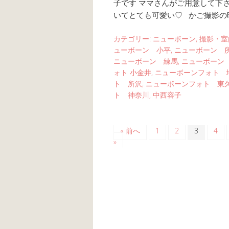
子です ママさんがご用意して下
いてとても可愛い♡ かご撮影の
カテゴリー:
ニューボーン
,
撮影・室
ューボーン 小平
,
ニューボーン 
ニューボーン 練馬
,
ニューボーン
ォト 小金井
,
ニューボーンフォト 
ト 所沢
,
ニューボーンフォト 東
ト 神奈川
,
中西容子
« 前へ
1
2
3
4
»