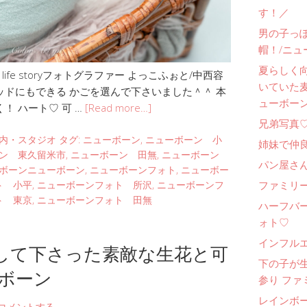
す！／
男の子っ
帽！/ニュ
夏らしく
fe storyフォトグラファー よっこふぉと/中西容
いていた
ッドにもできる かごを選んで下さいました＾＾ 本
ューボー
！ ハート♡ 可 …
[Read more…]
兄弟写真
内・スタジオ
タグ:
ニューボーン
,
ニューボーン 小
姉妹で仲
ン 東久留米市
,
ニューボーン 田無
,
ニューボーン
パン屋さ
ボーンニューボーン
,
ニューボーンフォト
,
ニューボー
ファミリー
ト 小平
,
ニューボーンフォト 所沢
,
ニューボーンフ
ト 東京
,
ニューボーンフォト 田無
ハーフバ
ォト♡
インフル
して下さった素敵な生花と可
下の子が
ーボーン
参り ファ
レインボ
コメントする