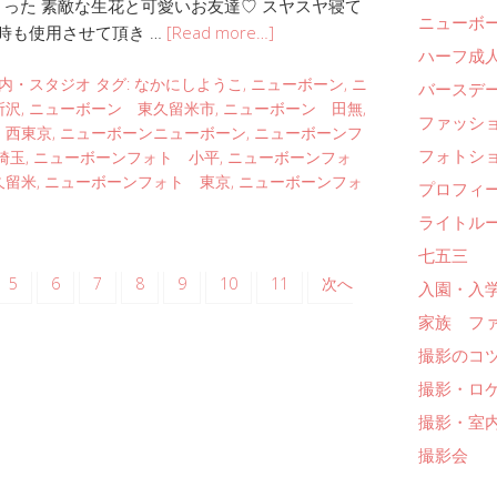
さった 素敵な生花と可愛いお友達♡ スヤスヤ寝て
ニューボ
時も使用させて頂き …
[Read more…]
ハーフ成人
内・スタジオ
タグ:
なかにしようこ
,
ニューボーン
,
ニ
バースデー
所沢
,
ニューボーン 東久留米市
,
ニューボーン 田無
,
ファッシ
 西東京
,
ニューボーンニューボーン
,
ニューボーンフ
フォトシ
埼玉
,
ニューボーンフォト 小平
,
ニューボーンフォ
久留米
,
ニューボーンフォト 東京
,
ニューボーンフォ
プロフィ
ライトル
七五三
5
6
7
8
9
10
11
次へ
入園・入
家族 フ
撮影のコ
撮影・ロ
撮影・室
撮影会