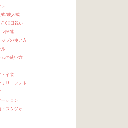
ーン
式/成人式
/100日祝い
ョン関連
ョップの使い方
ール
ームの使い方
学・卒業
ァミリーフォト
ツ
ケーション
内・スタジオ