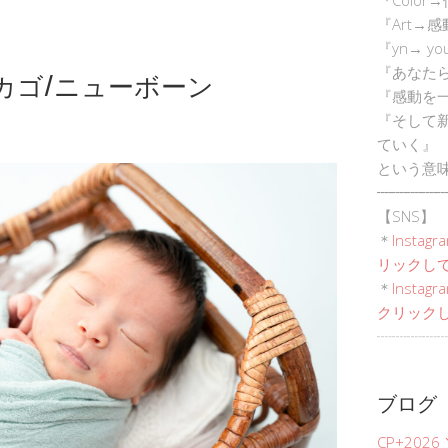
『Art→
『yn→ yo
『あなた
カゴ/ニューボーン
『感動を
『そして
ていく』
という意
┈┈┈┈┈
【SNS】
＊
Instagr
リックして
＊
Inst
クリックし
┈┈┈┈┈
ブログ
CP+202