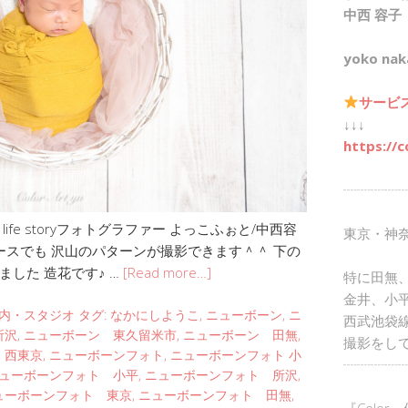
中西 容子
yoko nak
サービ
↓↓↓
https://c
┈┈┈┈┈
fe storyフォトグラファー よっこふぉと/中西容
東京・神
ースでも 沢山のパターンが撮影できます＾＾ 下の
した 造花です♪ …
[Read more…]
特に田無
金井、小
内・スタジオ
タグ:
なかにしようこ
,
ニューボーン
,
ニ
西武池袋
所沢
,
ニューボーン 東久留米市
,
ニューボーン 田無
,
撮影をし
 西東京
,
ニューボーンフォト
,
ニューボーンフォト 小
┈┈┈┈┈
ューボーンフォト 小平
,
ニューボーンフォト 所沢
,
ューボーンフォト 東京
,
ニューボーンフォト 田無
,
『Color