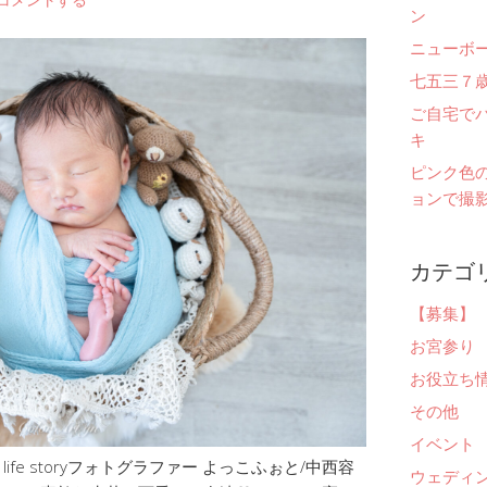
ン
ニューボ
七五三７
ご自宅で
キ
ピンク色
ョンで撮影
カテゴ
【募集】
お宮参り
お役立ち
その他
イベント
fe storyフォトグラファー よっこふぉと/中西容
ウェディ