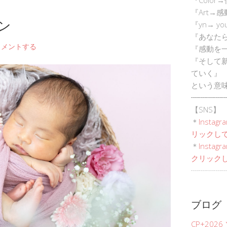
『Art→
ン
『yn→ yo
『あなた
コメントする
『感動を
『そして
ていく』
という意
┈┈┈┈┈
【SNS】
＊
Instagr
リックして
＊
Inst
クリックし
┈┈┈┈┈
ブログ
CP+202