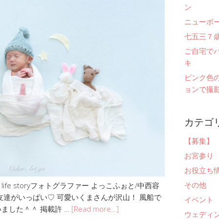
ン
ニューボ
七五三７
ご自宅で
キ
ピンク色
ョンで撮影
カテゴ
【募集】
お宮参り
お役立ち
その他
fe storyフォトグラファー よっこふぉと/中西容
友達がいっぱい♡ 可愛いくまさんが沢山！ 風船で
イベント
ました＾＾ 掲載許 …
[Read more…]
ウェディ