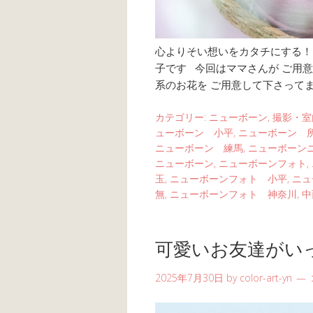
心よりそい想いをカタチにする！ li
子です 今回はママさんが ご用意
系のお花を ご用意して下さってま
カテゴリー:
ニューボーン
,
撮影・室
ューボーン 小平
,
ニューボーン 
ニューボーン 練馬
,
ニューボーン
ニューボーン
,
ニューボーンフォト
,
玉
,
ニューボーンフォト 小平
,
ニュ
無
,
ニューボーンフォト 神奈川
,
中
可愛いお友達がい
2025年7月30日
by
color-art-yn