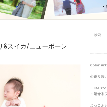
り&スイカ/ニューボーン
┈┈┈┈┈
Color Art
心寄り添
・life 
・魅せる
よっこふ