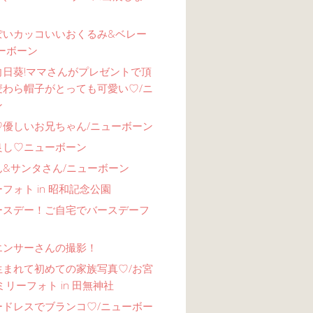
ぽいカッコいいおくるみ&ベレー
ーボーン
向日葵!ママさんがプレゼントで頂
麦わら帽子がとっても可愛い♡/ニ
ン
♡優しいお兄ちゃん/ニューボーン
良し♡ニューボーン
ん&サンタさん/ニューボーン
フォト in 昭和記念公園
ースデー！ご自宅でバースデーフ
エンサーさんの撮影！
生まれて初めての家族写真♡/お宮
ミリーフォト in 田無神社
ードレスでブランコ♡/ニューボー