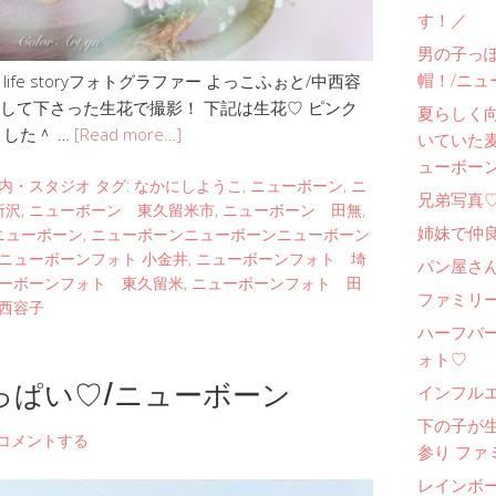
す！／
男の子っ
帽！/ニュ
fe storyフォトグラファー よっこふぉと/中西容
して下さった生花で撮影！ 下記は生花♡ ピンク
夏らしく
した＾ …
[Read more…]
いていた
ューボー
内・スタジオ
タグ:
なかにしようこ
,
ニューボーン
,
ニ
兄弟写真
所沢
,
ニューボーン 東久留米市
,
ニューボーン 田無
,
姉妹で仲
ニューボーン
,
ニューボーンニューボーンニューボーン
ニューボーンフォト 小金井
,
ニューボーンフォト 埼
パン屋さ
ーボーンフォト 東久留米
,
ニューボーンフォト 田
ファミリー
西容子
ハーフバ
ォト♡
っぱい♡/ニューボーン
インフル
下の子が
コメントする
参り ファ
レインボ