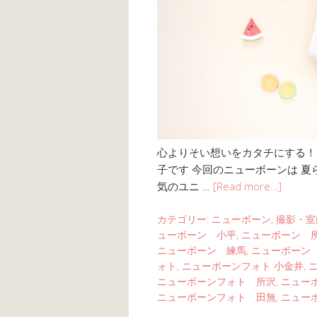
心よりそい想いをカタチにする！ li
子です 今回のニューボーンは 夏
気のユニ …
[Read more…]
カテゴリー:
ニューボーン
,
撮影・室
ューボーン 小平
,
ニューボーン 
ニューボーン 練馬
,
ニューボーン
ォト
,
ニューボーンフォト 小金井
,
ニューボーンフォト 所沢
,
ニュー
ニューボーンフォト 田無
,
ニュー