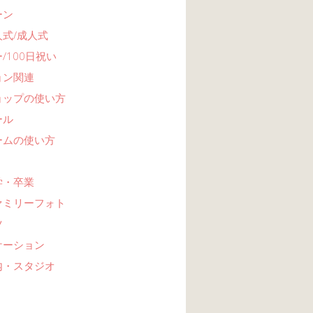
ーン
式/成人式
/100日祝い
ョン関連
ョップの使い方
ール
ームの使い方
学・卒業
ァミリーフォト
ツ
ケーション
内・スタジオ