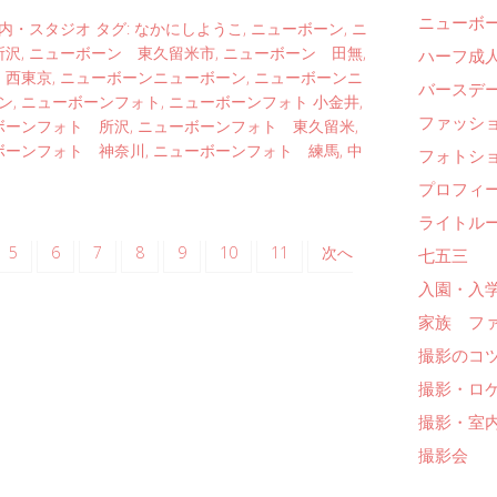
ニューボ
内・スタジオ
タグ:
なかにしようこ
,
ニューボーン
,
ニ
所沢
,
ニューボーン 東久留米市
,
ニューボーン 田無
,
ハーフ成人
 西東京
,
ニューボーンニューボーン
,
ニューボーンニ
バースデー
ン
,
ニューボーンフォト
,
ニューボーンフォト 小金井
,
ファッシ
ボーンフォト 所沢
,
ニューボーンフォト 東久留米
,
ボーンフォト 神奈川
,
ニューボーンフォト 練馬
,
中
フォトシ
プロフィ
ライトル
5
6
7
8
9
10
11
次へ
七五三
入園・入
家族 フ
撮影のコ
撮影・ロ
撮影・室
撮影会