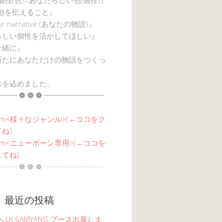
感動を伝えること』
ur narrative (あなたの物語)』
らしい個性を活かしてほしい』
一緒に』
新たにあなただけの物語をつくっ
味を込めました。
┈┈ ❁ ❁ ❁ ┈┈┈┈┈┈┈┈
am<
様々なジャンル
>(←ココをク
ね)
agram<ニューボーン専用>(←ココを
てね)
┈┈ ❁ ❁ ❁ ┈┈┈┈┈┈┈┈
 最近の投稿
6 ＼LK SAMYANG ブース出展しま