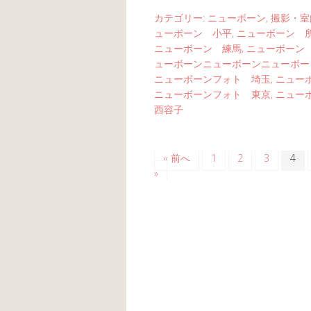
カテゴリー:
ニューボーン
,
撮影・室
ューボーン 小平
,
ニューボーン 
ニューボーン 練馬
,
ニューボーン
ューボーンニューボーンニューボー
ニューボーンフォト 埼玉
,
ニュー
ニューボーンフォト 東京
,
ニュー
西容子
« 前へ
1
2
3
4
»