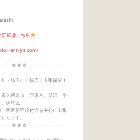
anishi
ス詳細はこちら
olor-art-yn.com/
┈┈ ❁ ❁ ❁ ┈┈┈┈┈┈┈┈
奈川・埼玉にて幅広く出張撮影！
、東久留米市、西東京、所沢、小
平、練馬区、
線、西武新宿線付近を中心に出張
ております。
┈┈ ❁ ❁ ❁ ┈┈┈┈┈┈┈┈
→個性(色)=あなたらしい色(個性)』