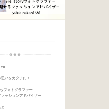
┈┈ ❁ ❁ ❁ ┈┈┈┈┈┈┈┈
 yn
い思いをカタチに！
storyフォトグラファー
ファッションアドバイザー
ぉと