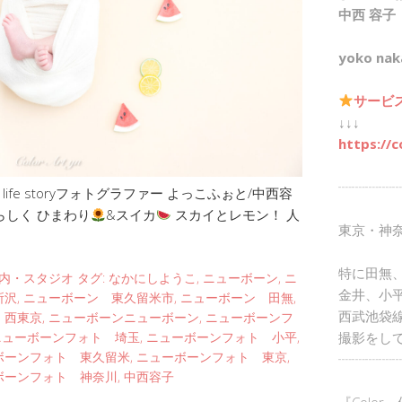
中西 容子
yoko nak
サービ
↓↓↓
https://c
┈┈┈┈┈
fe storyフォトグラファー よっこふぉと/中西容
らしく ひまわり
&スイカ
スカイとレモン！ 人
東京・神
特に田無
内・スタジオ
タグ:
なかにしようこ
,
ニューボーン
,
ニ
金井、小
所沢
,
ニューボーン 東久留米市
,
ニューボーン 田無
,
西武池袋
 西東京
,
ニューボーンニューボーン
,
ニューボーンフ
撮影をし
ニューボーンフォト 埼玉
,
ニューボーンフォト 小平
,
ボーンフォト 東久留米
,
ニューボーンフォト 東京
,
┈┈┈┈┈
ボーンフォト 神奈川
,
中西容子
『Color