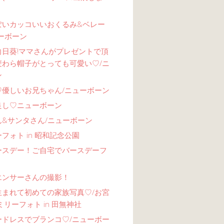
ぽいカッコいいおくるみ&ベレー
ーボーン
向日葵!ママさんがプレゼントで頂
麦わら帽子がとっても可愛い♡/ニ
ン
♡優しいお兄ちゃん/ニューボーン
良し♡ニューボーン
ん&サンタさん/ニューボーン
フォト in 昭和記念公園
ースデー！ご自宅でバースデーフ
エンサーさんの撮影！
生まれて初めての家族写真♡/お宮
ミリーフォト in 田無神社
ードレスでブランコ♡/ニューボー