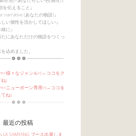
感動を伝えること』
ur narrative (あなたの物語)』
らしい個性を活かしてほしい』
一緒に』
新たにあなただけの物語をつくっ
味を込めました。
┈┈ ❁ ❁ ❁ ┈┈┈┈┈┈┈┈
am<
様々なジャンル
>(←ココをク
ね)
agram<ニューボーン専用>(←ココを
てね)
┈┈ ❁ ❁ ❁ ┈┈┈┈┈┈┈┈
 最近の投稿
6 ＼LK SAMYANG ブース出展しま