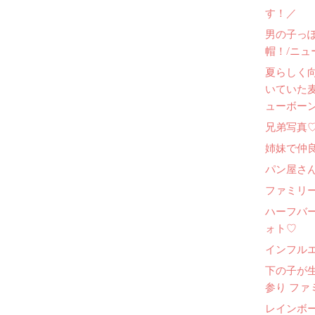
す！／
男の子っ
帽！/ニュ
夏らしく
いていた
ューボー
兄弟写真
姉妹で仲
パン屋さ
ファミリー
ハーフバ
ォト♡
インフル
下の子が
参り ファ
レインボ