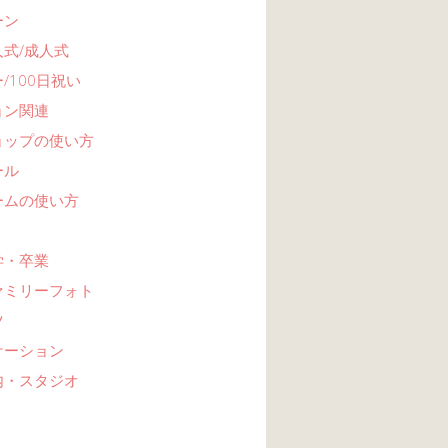
ーン
式/成人式
/100日祝い
ョン関連
ョップの使い方
ール
ームの使い方
学・卒業
ァミリーフォト
ツ
ケーション
内・スタジオ