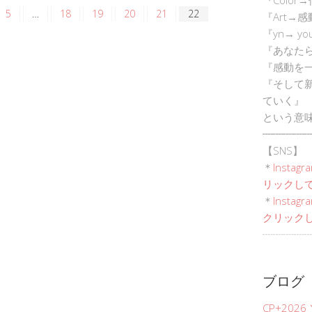
5
…
18
19
20
21
22
『Art→
『yn→ yo
『あなた
『感動を
『そして
ていく』
という意
┈┈┈┈┈
【SNS】
＊
Instagr
リックして
＊
Inst
クリックし
┈┈┈┈┈
ブログ
CP+202