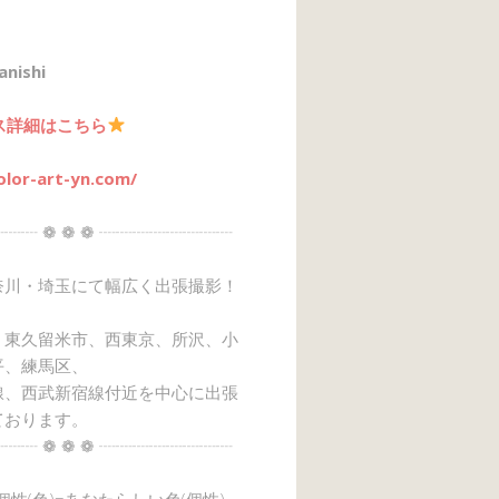
anishi
ス詳細はこちら
olor-art-yn.com/
┈┈ ❁ ❁ ❁ ┈┈┈┈┈┈┈┈
奈川・埼玉にて幅広く出張撮影！
、東久留米市、西東京、所沢、小
平、練馬区、
線、西武新宿線付近を中心に出張
ております。
┈┈ ❁ ❁ ❁ ┈┈┈┈┈┈┈┈
→個性(色)=あなたらしい色(個性)』