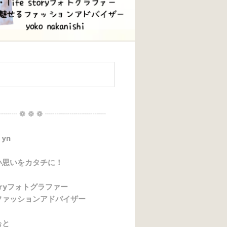
┈┈ ❁ ❁ ❁ ┈┈┈┈┈┈┈┈
 yn
い思いをカタチに！
storyフォトグラファー
ファッションアドバイザー
ぉと