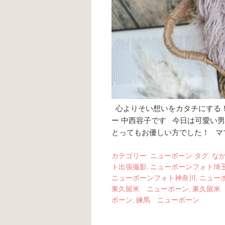
心よりそい想いをカタチにする！
ー 中西容子です 今日は可愛い
とってもお優しい方でした！ マ
カテゴリー:
ニューボーン
タグ:
な
ト出張撮影
,
ニューボーンフォト埼
ニューボーンフォト神奈川
,
ニュー
東久留米 ニューボーン
,
東久留米
ボーン
,
練馬 ニューボーン