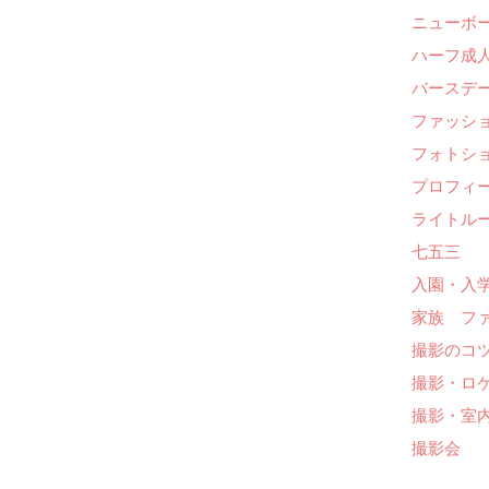
ニューボ
ハーフ成人
バースデー
ファッシ
フォトシ
プロフィ
ライトル
七五三
入園・入
家族 フ
撮影のコ
撮影・ロ
撮影・室
撮影会