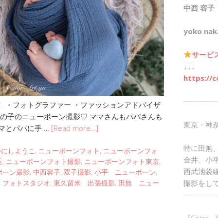
中西 容子
yoko nak
サービ
↓↓↓
https://c
┈┈┈┈┈
 ・フォトグラファー ・ファッションアドバイザ
男の子のニューボーン撮影♡ ママさんもパパさんも
東京・神
マとパパに手 …
[Read more…]
特に田無
かにしようこ
,
ニューボーンフォト
,
ニューボーンフォ
金井、小
玉
,
ニューボーンフォト撮影
,
ニューボーンフォト東京
,
西武池袋
ボーン撮影
,
中西容子
,
双子撮影
,
小平 ニューボーン
,
撮影をし
 フォトスタジオ
,
東久留米 出張撮影
,
田無 ニュー
┈┈┈┈┈
『Color