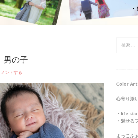
 男の子
┈┈┈┈┈
コメントする
Color Art
心寄り添
・life 
・魅せる
よっこふ