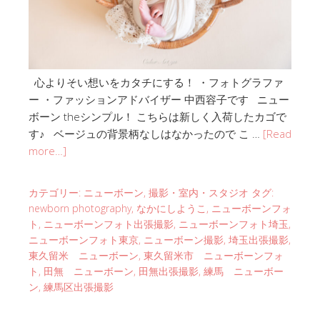
心よりそい想いをカタチにする！ ・フォトグラファ
ー ・ファッションアドバイザー 中西容子です ニュー
ボーン theシンプル！ こちらは新しく入荷したカゴで
す♪ ベージュの背景柄なしはなかったので こ …
[Read
more…]
カテゴリー:
ニューボーン
,
撮影・室内・スタジオ
タグ:
newborn photography
,
なかにしようこ
,
ニューボーンフォ
ト
,
ニューボーンフォト出張撮影
,
ニューボーンフォト埼玉
,
ニューボーンフォト東京
,
ニューボーン撮影
,
埼玉出張撮影
,
東久留米 ニューボーン
,
東久留米市 ニューボーンフォ
ト
,
田無 ニューボーン
,
田無出張撮影
,
練馬 ニューボー
ン
,
練馬区出張撮影