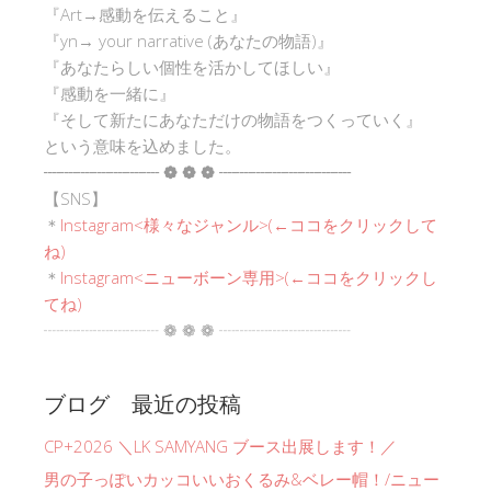
『Art→感動を伝えること』
『yn→ your narrative (あなたの物語)』
『あなたらしい個性を活かしてほしい』
『感動を一緒に』
『そして新たにあなただけの物語をつくっていく』
という意味を込めました。
┈┈┈┈┈┈┈ ❁ ❁ ❁ ┈┈┈┈┈┈┈┈
【SNS】
＊
Instagram<
様々なジャンル
>(←ココをクリックして
ね)
＊
Instagram<ニューボーン専用>(←ココをクリックし
てね)
┈┈┈┈┈┈┈ ❁ ❁ ❁ ┈┈┈┈┈┈┈┈
ブログ 最近の投稿
CP+2026 ＼LK SAMYANG ブース出展します！／
男の子っぽいカッコいいおくるみ&ベレー帽！/ニュー