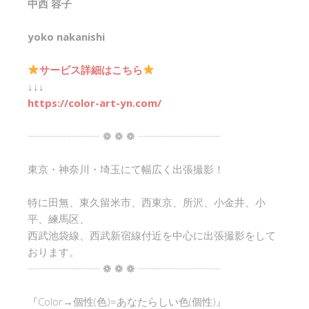
中西 容子
yoko nakanishi
サービス詳細はこちら
↓↓↓
https://color-art-yn.com/
┈┈┈┈┈┈┈ ❁ ❁ ❁ ┈┈┈┈┈┈┈┈
東京・神奈川・埼玉にて幅広く出張撮影！
特に田無、東久留米市、西東京、所沢、小金井、小
平、練馬区、
西武池袋線、西武新宿線付近を中心に出張撮影をして
おります。
┈┈┈┈┈┈┈ ❁ ❁ ❁ ┈┈┈┈┈┈┈┈
『Color→個性(色)=あなたらしい色(個性)』