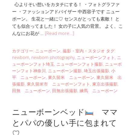
心よりそい想いをカタチにする！ ・フォトグラファ
ー ・ファッションアドバイザー 中西容子です ニュー
ボーン。 生花と一緒に♡ センスがとっても素敵！ と
ても似合ってました！ 女の子に人気の背景。 よく、こ
んなにお花が …
[Read more…]
カテゴリー:
ニューボーン
,
撮影・室内・スタジオ
タグ:
newborn
,
newborn photography
,
ニューボーンフォト
,
ニ
ューボーンフォト埼玉
,
ニューボーンフォト撮影
,
ニューボ
ーンフォト神奈川
,
ニューボーン撮影
,
埼玉出張撮影
,
小
平 ニューボーン
,
東久留米 ニューボーン
,
東久留米 出
張撮影
,
東久留米市 ニューボーンフォト
,
東京出張撮影
,
田無 ニューボーン
,
田無出張撮影
,
練馬 ニューボーン
ニューボーンベッド
ママ
とパパの優しい手に包まれて
♡