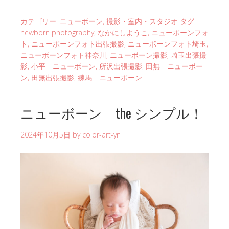
カテゴリー:
ニューボーン
,
撮影・室内・スタジオ
タグ:
newborn photography
,
なかにしようこ
,
ニューボーンフォ
ト
,
ニューボーンフォト出張撮影
,
ニューボーンフォト埼玉
,
ニューボーンフォト神奈川
,
ニューボーン撮影
,
埼玉出張撮
影
,
小平 ニューボーン
,
所沢出張撮影
,
田無 ニューボー
ン
,
田無出張撮影
,
練馬 ニューボーン
ニューボーン the シンプル！
2024年10月5日
by
color-art-yn