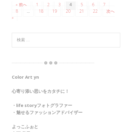
« 前へ
1
2
3
4
5
6
7
8
…
18
19
20
21
22
次へ
»
┈┈┈┈┈┈┈ ❁ ❁ ❁ ┈┈┈┈┈┈┈┈
Color Art yn
心寄り添い思いをカタチに！
・life storyフォトグラファー
・魅せるファッションアドバイザー
よっこふぉと