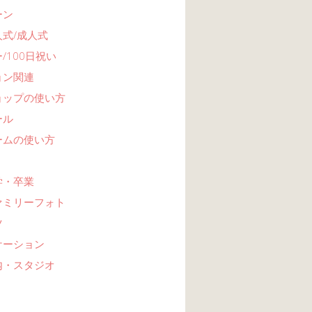
ーン
式/成人式
/100日祝い
ョン関連
ョップの使い方
ール
ームの使い方
学・卒業
ァミリーフォト
ツ
ケーション
内・スタジオ