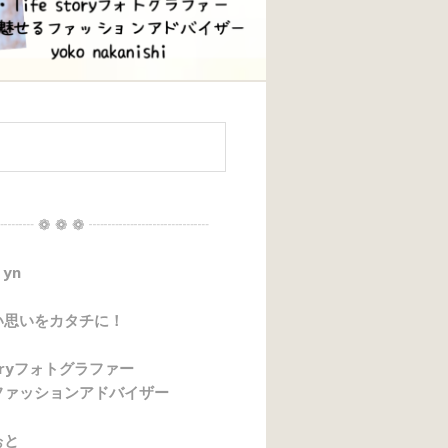
┈┈ ❁ ❁ ❁ ┈┈┈┈┈┈┈┈
 yn
い思いをカタチに！
storyフォトグラファー
ファッションアドバイザー
ぉと