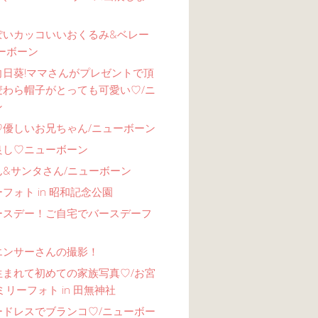
ぽいカッコいいおくるみ&ベレー
ーボーン
向日葵!ママさんがプレゼントで頂
麦わら帽子がとっても可愛い♡/ニ
ン
♡優しいお兄ちゃん/ニューボーン
良し♡ニューボーン
ん&サンタさん/ニューボーン
フォト in 昭和記念公園
ースデー！ご自宅でバースデーフ
エンサーさんの撮影！
生まれて初めての家族写真♡/お宮
ミリーフォト in 田無神社
ードレスでブランコ♡/ニューボー