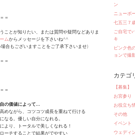
ン
ニューボ
＝＝
七五三７
ご自宅で
うことが知りたい、または質問や疑問などありま
キ
ーム
からメッセージを下さいね^^
い場合もございますことをご了承下さいませ)
ピンク色
ョンで撮影
＝＝
カテゴ
【募集】
＝＝
お宮参り
自の価値によって…
お役立ち
高めながら、コツコツ成長を重ねて行ける
その他
になる。優しい自分になれる。
イベント
により、トータルで美しくなれる！
ウェディ
ローチすることで結果がでやすい