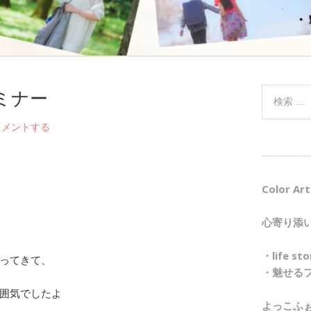
ミナー
コメントする
┈┈┈┈┈
Color Art
心寄り添
・life 
ってきて、
・魅せる
囲気でしたよ
よっこふ