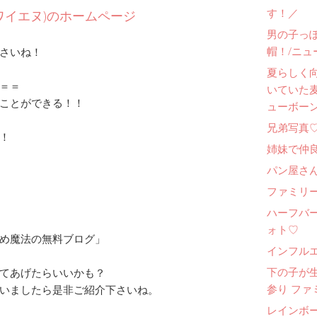
す！／
ートワイエヌ)のホームページ
男の子っ
帽！/ニュ
さいね！
夏らしく
＝＝
いていた
ことができる！！
ューボー
兄弟写真
！
姉妹で仲
パン屋さ
ファミリー
ハーフバ
ォト♡
め
魔法
の無料ブログ」
インフル
下の子が
てあげたらいいかも？
参り ファ
いましたら是非ご紹介下さいね。
レインボ