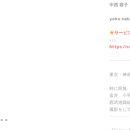
中西 容子
yoko nak
サービ
↓↓↓
https://c
┈┈┈┈┈
東京・神
特に田無
金井、小
西武池袋
撮影をし
┈┈┈┈┈
＝＝
『Color