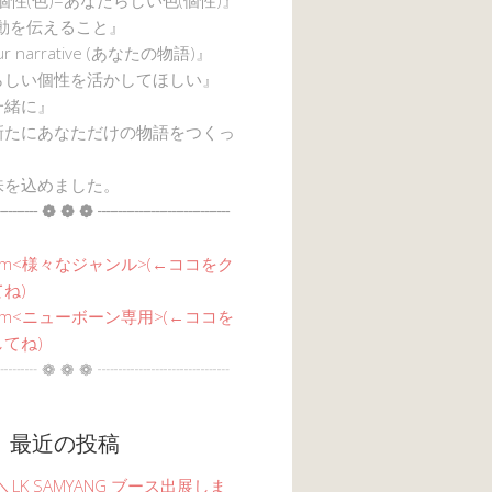
感動を伝えること』
ur narrative (あなたの物語)』
らしい個性を活かしてほしい』
一緒に』
新たにあなただけの物語をつくっ
味を込めました。
┈┈ ❁ ❁ ❁ ┈┈┈┈┈┈┈┈
am<
様々なジャンル
>(←ココをク
ね)
agram<ニューボーン専用>(←ココを
てね)
┈┈ ❁ ❁ ❁ ┈┈┈┈┈┈┈┈
 最近の投稿
6 ＼LK SAMYANG ブース出展しま