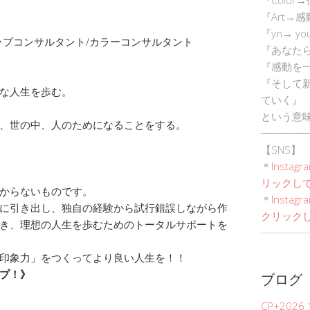
『Art→
『yn→ yo
ップコンサルタント/カラーコンサルタント
『あなた
『感動を
『そして
な人生を歩む。
ていく』
という意
、
世の中、
人のためになることをする。
┈┈┈┈┈
【SNS】
＊
Instagr
リックして
からないものです。
＊
Inst
に引き出し、
独自の経験から試行錯誤しながら作
クリックし
き、理想の人生を歩むためのトータルサポートを
┈┈┈┈┈
印象力」
をつくってより良い人生を
！！
プ！》
ブログ
CP+202