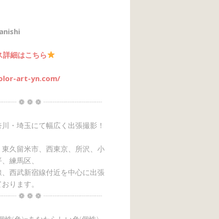
anishi
ス詳細はこちら
olor-art-yn.com/
┈┈ ❁ ❁ ❁ ┈┈┈┈┈┈┈┈
奈川・埼玉にて幅広く出張撮影！
、東久留米市、西東京、所沢、小
平、練馬区、
線、西武新宿線付近を中心に出張
ております。
┈┈ ❁ ❁ ❁ ┈┈┈┈┈┈┈┈
→個性(色)=あなたらしい色(個性)』