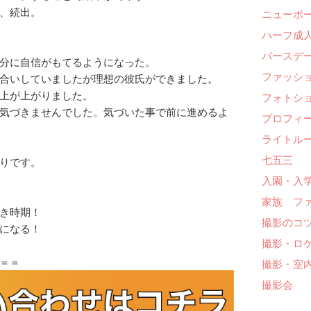
、続出。
ニューボ
ハーフ成人
バースデー
分に自信がもてるようになった。
ファッシ
合いしていましたが理想の彼氏ができました。
上が上がりました。
フォトシ
気づきませんでした。気づいた事で前に進めるよ
プロフィ
ライトル
七五三
りです。
入園・入
家族 フ
き時期！
撮影のコ
になる！
撮影・ロ
＝＝
撮影・室
撮影会