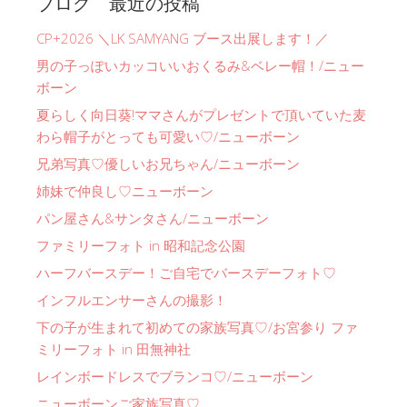
ブログ 最近の投稿
CP+2026 ＼LK SAMYANG ブース出展します！／
男の子っぽいカッコいいおくるみ&ベレー帽！/ニュー
ボーン
夏らしく向日葵!ママさんがプレゼントで頂いていた麦
わら帽子がとっても可愛い♡/ニューボーン
兄弟写真♡優しいお兄ちゃん/ニューボーン
姉妹で仲良し♡ニューボーン
パン屋さん&サンタさん/ニューボーン
ファミリーフォト in 昭和記念公園
ハーフバースデー！ご自宅でバースデーフォト♡
インフルエンサーさんの撮影！
下の子が生まれて初めての家族写真♡/お宮参り ファ
ミリーフォト in 田無神社
レインボードレスでブランコ♡/ニューボーン
ニューボーンご家族写真♡