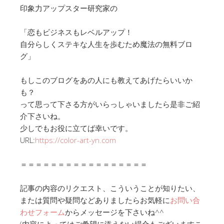
印象力アップスター研究家の
「恋も
ビジネスもレベルアップ！
自分らしくステキな人生を歩むため
魔法
の無料ブロ
グ」
もしこのブログをあの人にも教えてあげたらいいか
も？
って思って下さる方がいらっしゃいましたら是非ご紹
介下さいね。
少しでもお役に立てば幸いです。
URL:
https://color-art-yn.com
＝＝＝＝＝＝＝＝＝＝＝＝＝＝＝＝＝
記事の内容のリクエスト、こういうことが知りたい、
または質問や疑問などありましたらお気軽に
お問い合
わせフォーム
からメッセージを下さいね^^