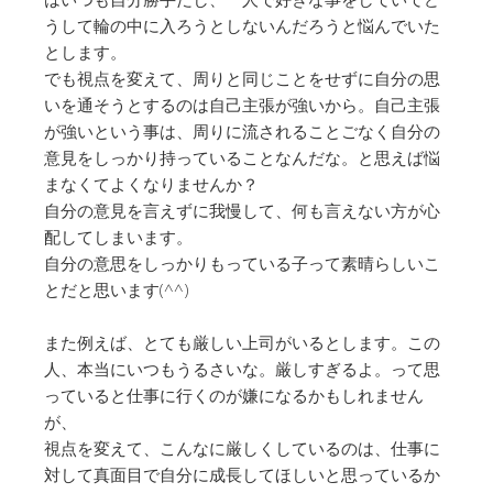
うして輪の中に入ろうとしないんだろ
うと悩んでいた
とします。
でも視点を変えて、
周りと同じことをせずに自分の思
いを通そうとするのは自己主張が
強いから。自己主張
が強いという事は、
周りに流されることごなく自分の
意見をしっかり持っていることな
んだな。と思えば悩
まなくてよくなりませんか？
自分の意見を言えずに我慢して、
何も言えない方が心
配してしまいます。
自分の意思をしっかりもっている子って素晴らしいこ
とだと思いま
す(^^)
また例えば、とても厳しい上司がいるとします。この
人、
本当にいつもうるさいな。厳しすぎるよ。
って思
っていると仕事に行くのが嫌になるかもしれません
が、
視点を変えて、こんなに厳しくしているのは、
仕事に
対して真面目で自分に成長してほしいと思っているか