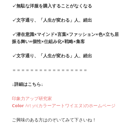
✓無駄な洋服を購入することがなくなる
✓文字通り、「人生が変わる」人、続出
✓潜在意識×マインド×言葉×ファッション×色×立ち居
振る舞い×個性×仕組み化×戦略×集客
✓文字通り、「人生が変わる」人、続出
＝＝＝＝＝＝＝＝＝＝＝＝＝＝＝＝＝
↓
詳細はこちら
↓
印象力アップ研究家
Color
Art yn(カラーアートワイエヌ)の
ホームページ
ご興味のある方はのぞいてみて下さいね！