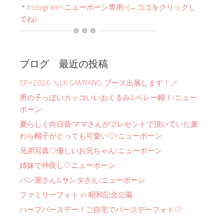
＊
Instagram<ニューボーン専用>(←ココをクリックし
てね)
┈┈┈┈┈┈┈ ❁ ❁ ❁ ┈┈┈┈┈┈┈┈
ブログ 最近の投稿
CP+2026 ＼LK SAMYANG ブース出展します！／
男の子っぽいカッコいいおくるみ&ベレー帽！/ニュー
ボーン
夏らしく向日葵!ママさんがプレゼントで頂いていた麦
わら帽子がとっても可愛い♡/ニューボーン
兄弟写真♡優しいお兄ちゃん/ニューボーン
姉妹で仲良し♡ニューボーン
パン屋さん&サンタさん/ニューボーン
ファミリーフォト in 昭和記念公園
ハーフバースデー！ご自宅でバースデーフォト♡