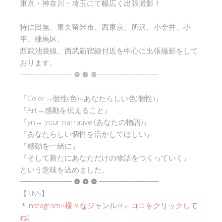
東京・神奈川・埼玉にて幅広く出張撮影！
特に田無、東久留米市、西東京、所沢、小金井、小
平、練馬区、
西武池袋線、西武新宿線付近を中心に出張撮影をして
おります。
┈┈┈┈┈┈┈ ❁ ❁ ❁ ┈┈┈┈┈┈┈┈
『Color→個性(色)=あなたらしい色(個性)』
『Art→感動を伝えること』
『yn→ your narrative (あなたの物語)』
『あなたらしい個性を活かしてほしい』
『感動を一緒に』
『そして新たにあなただけの物語をつくっていく』
という意味を込めました。
┈┈┈┈┈┈┈ ❁ ❁ ❁ ┈┈┈┈┈┈┈┈
【SNS】
＊
Instagram<
様々なジャンル
>(←ココをクリックして
ね)